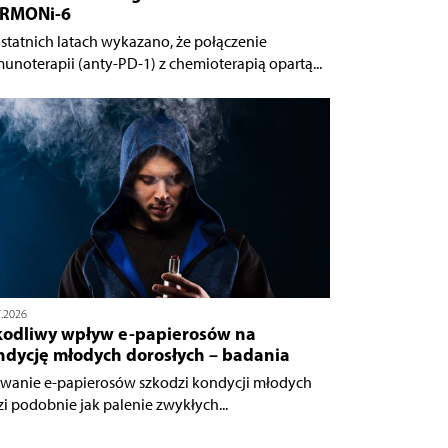
RMONi-6
statnich latach wykazano, że połączenie
unoterapii (anty-PD-1) z chemioterapią opartą...
7.2026
kodliwy wpływ e-papierosów na
ndycję młodych dorosłych – badania
wanie e-papierosów szkodzi kondycji młodych
zi podobnie jak palenie zwykłych...