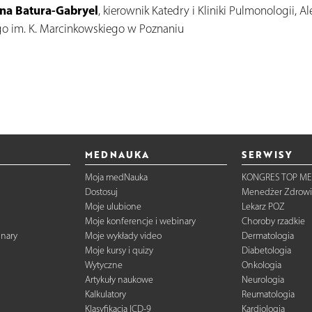
ina Batura-Gabryel
, kierownik Katedry i Kliniki Pulmonologii, 
o im. K. Marcinkowskiego w Poznaniu
MEDNAUKA
SERWISY
Moja medNauka
KONGRES TOP ME
Dostosuj
Menedżer Zdrowi
Moje ulubione
Lekarz POZ
Moje konferencje i webinary
Choroby rzadkie
inary
Moje wykłady video
Dermatologia
Moje kursy i quizy
Diabetologia
Wytyczne
Onkologia
Artykuły naukowe
Neurologia
Kalkulatory
Reumatologia
Klasyfikacja ICD-9
Kardiologia