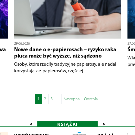
29.06.2026
27.0
owa
Nowe dane o e-papierosach – ryzyko raka
Śm
płuca może być wyższe, niż sądzono
Wia
Osoby, które rzuciły tradycyjne papierosy, ale nadal
pra
.
korzystają z e-papierosów, częściej...
1
2
3
...
Następna
Ostatnia
<
>
KSIĄŻKI