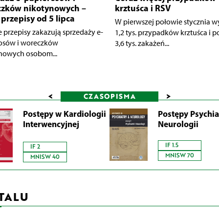
zków nikotynowych –
krztuśca i RSV
przepisy od 5 lipca
W pierwszej połowie stycznia w
 przepisy zakazują sprzedaży e-
1,2 tys. przypadków krztuśca i 
osów i woreczków
3,6 tys. zakażeń...
nowych osobom...
<
>
CZASOPISMA
Postępy w Kardiologii
Postępy Psychiat
Interwencyjnej
Neurologii
IF 1.5
IF 2
MNISW 70
MNISW 40
TALU