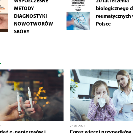
WSPÓŁCZESNE
20 lat leczenia
METODY
biologicznego 
DIAGNOSTYKI
reumatycznych
NOWOTWORÓW
Polsce
SKÓRY
5
23.01.2025
daż e-papierosów i
Coraz więcej przypadków