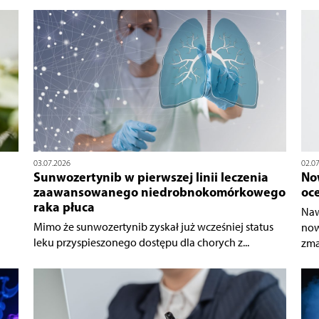
03.07.2026
02.0
Sunwozertynib w pierwszej linii leczenia
No
zaawansowanego niedrobnokomórkowego
oc
raka płuca
Naw
Mimo że sunwozertynib zyskał już wcześniej status
now
leku przyspieszonego dostępu dla chorych z...
zma