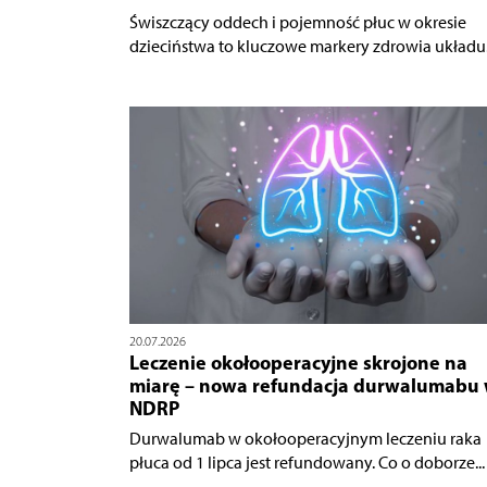
Świszczący oddech i pojemność płuc w okresie
dzieciństwa to kluczowe markery zdrowia układu.
20.07.2026
Leczenie okołooperacyjne skrojone na
miarę – nowa refundacja durwalumabu
NDRP
Durwalumab w okołooperacyjnym leczeniu raka
płuca od 1 lipca jest refundowany. Co o doborze...