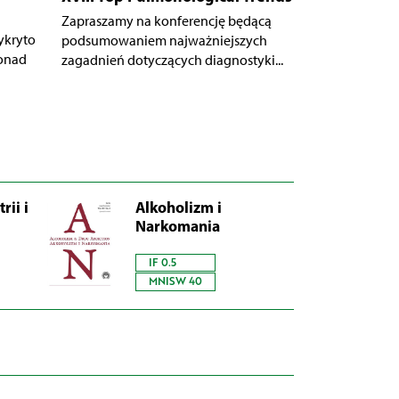
Zapraszamy na konferencję będącą
ykryto
podsumowaniem najważniejszych
ponad
zagadnień dotyczących diagnostyki...
rii i
Alkoholizm i
Narkomania
IF 0.5
MNISW 40