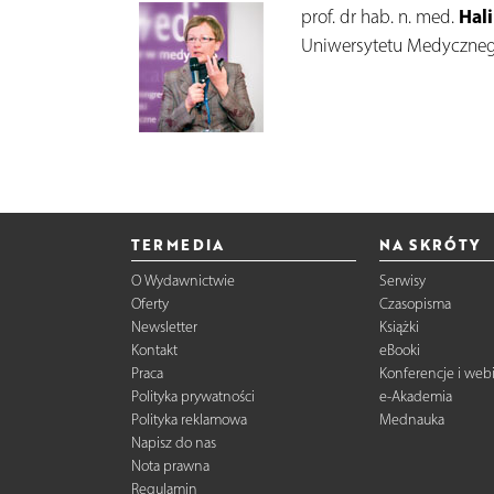
Hal
prof. dr hab. n. med.
Uniwersytetu Medyczneg
TERMEDIA
NA SKRÓTY
O Wydawnictwie
Serwisy
Oferty
Czasopisma
Newsletter
Książki
Kontakt
eBooki
Praca
Konferencje i web
Polityka prywatności
e-Akademia
Polityka reklamowa
Mednauka
Napisz do nas
Nota prawna
Regulamin