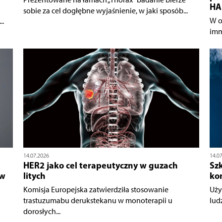
HA
sobie za cel dogłębne wyjaśnienie, w jaki sposób...
W o
..
imm
14.07.2026
14.0
HER2 jako cel terapeutyczny w guzach
Sz
 w
litych
ko
Komisja Europejska zatwierdziła stosowanie
Uży
trastuzumabu derukstekanu w monoterapii u
lud
dorosłych...