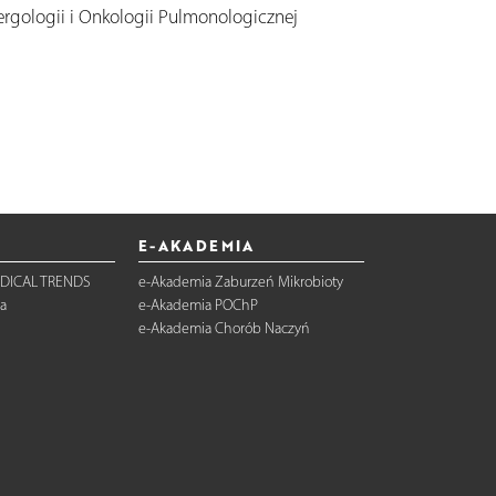
Alergologii i Onkologii Pulmonologicznej
E-AKADEMIA
DICAL TRENDS
e-Akademia Zaburzeń Mikrobioty
a
e-Akademia POChP
e-Akademia Chorób Naczyń