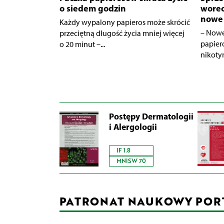
o siedem godzin
worec
nowe 
Każdy wypalony papieros może skrócić
– Nowe
przeciętną długość życia mniej więcej
papier
o 20 minut –...
nikoty
Postępy Dermatologii
i Alergologii
IF 1.8
MNISW 70
PATRONAT NAUKOWY POR