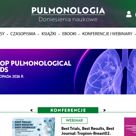
PULMONOLOGIA
Doniesienia naukowe
SY
CZASOPISMA
KSIĄŻKI
EBOOKI
KONFERENCJE I WEBINARY
<
>
KONFERENCJE
WEBINAR
Best Trials, Best Results, Best
Journal: Tropion-Breast02.