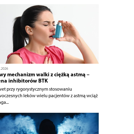
7.2026
wy mechanizm walki z ciężką astmą –
ena inhibitorów BTK
et przy rygorystycznym stosowaniu
oczesnych leków wielu pacjentów z astmą wciąż
ga...