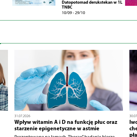
Datopotomad derukstekan w 1L
TNBC
10/09 - 29/10
31.07.2026
30.0
Wpływ witamin A i D na funkcję płuc oraz
Iw
starzenie epigenetyczne w astmie
che
pł
Prezentowane na łamach „Thorax” badanie bierze