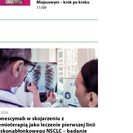
Miejscowym – krok po kroku
11/09
7.2026
onescymab w skojarzeniu z
mioterapią jako leczenie pierwszej linii
askonabłonkowego NSCLC – badanie