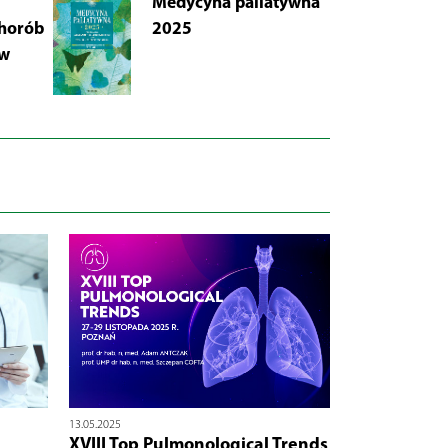
Medycyna paliatywna
AB
chorób
2025
Łu
 w
i 
Wy
13.05.2025
XVIII Top Pulmonological Trends