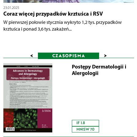
23.01.2025
Coraz więcej przypadków krztuśca i RSV
W pierwszej połowie stycznia wykryto 1,2 tys. przypadków
krztuśca i ponad 3,6 tys. zakażeń...
<
>
CZASOPISMA
Postępy Dermatologii i
Alergologii
IF 1.8
MNISW 70