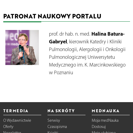
PATRONAT NAUKOWY PORTALU
Halina Batura-
prof. dr hab. n. med.
Gabryel
, kierownik Katedry i Kliniki
Pulmonologii, Alergologii i Onkologii
Pulmonologicznej Uniwersytetu
Medycznego im. K. Marcinkowskiego
w Poznaniu
TERMEDIA
NA SKRÓTY
MEDNAUKA
O Wydawnictwie
Serwisy
Moja medNauka
Oferty
Czasopisma
Dostosuj
Newsletter
Książki
Moje ulubione