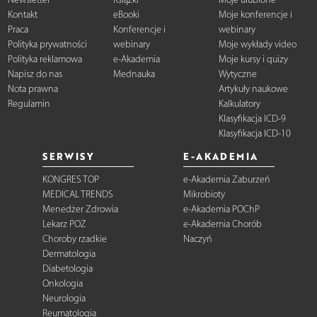
Kontakt
eBooki
Moje konferencje i
Praca
Konferencje i
webinary
Polityka prywatności
webinary
Moje wykłady video
Polityka reklamowa
e-Akademia
Moje kursy i quizy
Napisz do nas
Mednauka
Wytyczne
Nota prawna
Artykuły naukowe
Regulamin
Kalkulatory
Klasyfikacja ICD-9
Klasyfikacja ICD-10
SERWISY
E-AKADEMIA
KONGRES TOP
e-Akademia Zaburzeń
MEDICAL TRENDS
Mikrobioty
Menedżer Zdrowia
e-Akademia POChP
Lekarz POZ
e-Akademia Chorób
Choroby rzadkie
Naczyń
Dermatologia
Diabetologia
Onkologia
Neurologia
Reumatologia