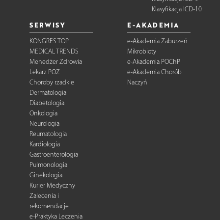
Klasyfikacja ICD-10
SERWISY
E-AKADEMIA
KONGRES TOP
e-Akademia Zaburzeń
MEDICAL TRENDS
Mikrobioty
Menedżer Zdrowia
e-Akademia POChP
Lekarz POZ
e-Akademia Chorób
Choroby rzadkie
Naczyń
Dermatologia
Diabetologia
Onkologia
Neurologia
Reumatologia
Kardiologia
Gastroenterologia
Pulmonologia
Ginekologia
Kurier Medyczny
Zalecenia i
rekomendacje
e-Praktyka Leczenia