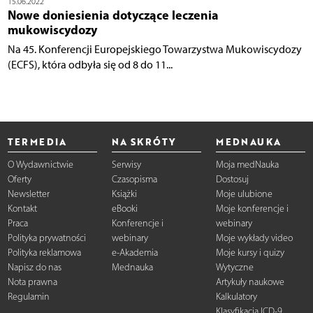
15.06.2022
Nowe doniesienia dotyczące leczenia
mukowiscydozy
Na 45. Konferencji Europejskiego Towarzystwa Mukowiscydozy
(ECFS), która odbyła się od 8 do 11...
TERMEDIA
NA SKRÓTY
MEDNAUKA
O Wydawnictwie
Serwisy
Moja medNauka
Oferty
Czasopisma
Dostosuj
Newsletter
Książki
Moje ulubione
Kontakt
eBooki
Moje konferencje i
Praca
Konferencje i
webinary
Polityka prywatności
webinary
Moje wykłady video
Polityka reklamowa
e-Akademia
Moje kursy i quizy
Napisz do nas
Mednauka
Wytyczne
Nota prawna
Artykuły naukowe
Regulamin
Kalkulatory
Klasyfikacja ICD-9