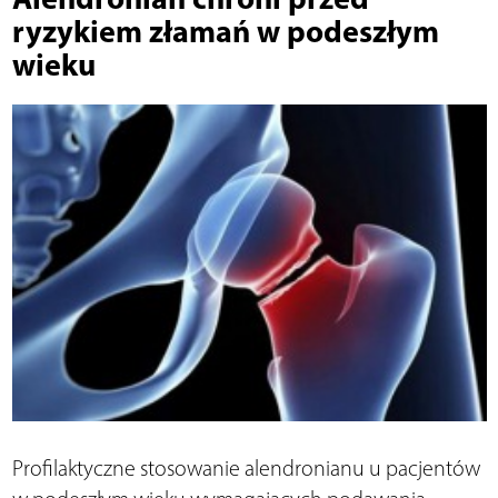
ryzykiem złamań w podeszłym
wieku
Profilaktyczne stosowanie alendronianu u pacjentów