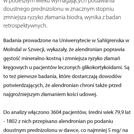
w podeszłym wieku wymagających podawania
doustnego prednizolonu w znacznym stopniu
zmniejsza ryzyko złamania biodra, wynika z badan
retrospektywnych.
Badania prowadzone na Uniwersytecie w Sahlgrenska w
Molndal w Szwecji, wykazały, że alendronian poprawia
gęstość mineralno-kostną i zmniejsza ryzyko złamań
kręgowych u pacjentów leczonych glikokortykoidami. Są
to też pierwsze badania, które dostarczają dowodów
potwierdzających, że alendronian chroni także przed
najgroźniejszym złamaniem kości udowej.
Do analizy włączono 3604 pacjentów, średni wiek 79,9 lat
- 1802 z nich przepisano alendronian po podaniu
doustnym prednizolonu w dawce, co najmniej 5 mg/ na