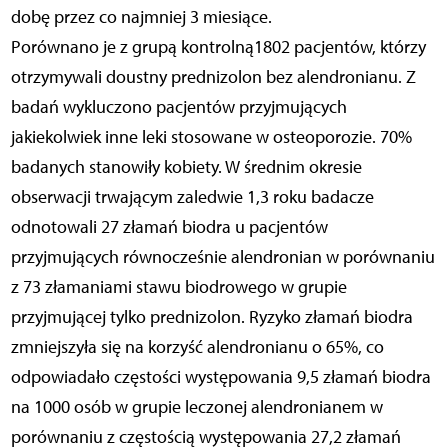
dobę przez co najmniej 3 miesiące.
Porównano je z grupą kontrolną1802 pacjentów, którzy
otrzymywali doustny prednizolon bez alendronianu. Z
badań wykluczono pacjentów przyjmujących
jakiekolwiek inne leki stosowane w osteoporozie. 70%
badanych stanowiły kobiety. W średnim okresie
obserwacji trwającym zaledwie 1,3 roku badacze
odnotowali 27 złamań biodra u pacjentów
przyjmujących równocześnie alendronian w porównaniu
z 73 złamaniami stawu biodrowego w grupie
przyjmującej tylko prednizolon. Ryzyko złamań biodra
zmniejszyła się na korzyść alendronianu o 65%, co
odpowiadało częstości występowania 9,5 złamań biodra
na 1000 osób w grupie leczonej alendronianem w
porównaniu z częstością występowania 27,2 złamań