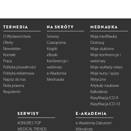
TERMEDIA
NA SKRÓTY
MEDNAUKA
O Wydawnictwie
Serwisy
Moja medNauka
Oferty
Czasopisma
Dostosuj
Newsletter
Książki
Moje ulubione
Kontakt
eBooki
Moje konferencje i
Praca
Konferencje i
webinary
Polityka prywatności
webinary
Moje wykłady video
Polityka reklamowa
e-Akademia
Moje kursy i quizy
Napisz do nas
Mednauka
Wytyczne
Nota prawna
Artykuły naukowe
Regulamin
Kalkulatory
Klasyfikacja ICD-9
Klasyfikacja ICD-10
SERWISY
E-AKADEMIA
KONGRES TOP
e-Akademia Zaburzeń
MEDICAL TRENDS
Mikrobioty