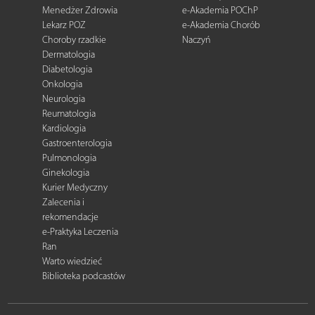
Menedżer Zdrowia
e-Akademia POChP
Lekarz POZ
e-Akademia Chorób
Choroby rzadkie
Naczyń
Dermatologia
Diabetologia
Onkologia
Neurologia
Reumatologia
Kardiologia
Gastroenterologia
Pulmonologia
Ginekologia
Kurier Medyczny
Zalecenia i
rekomendacje
e-Praktyka Leczenia
Ran
Warto wiedzieć
Biblioteka podcastów