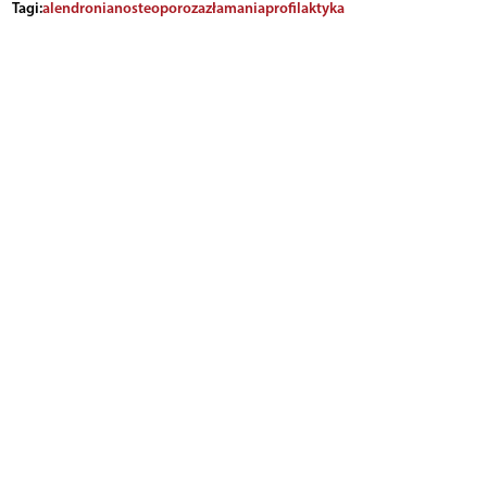
Tagi:
alendronian
osteoporoza
złamania
profilaktyka