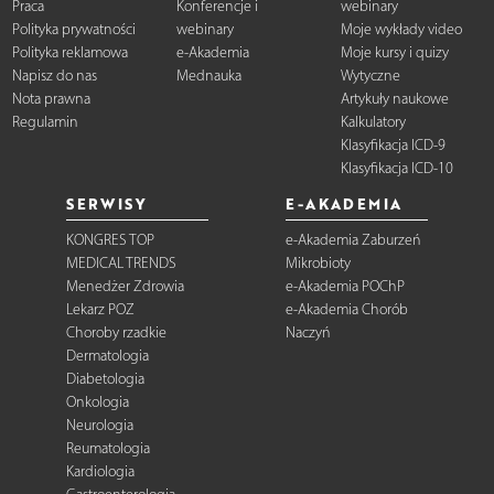
Praca
Konferencje i
webinary
Polityka prywatności
webinary
Moje wykłady video
Polityka reklamowa
e-Akademia
Moje kursy i quizy
Napisz do nas
Mednauka
Wytyczne
Nota prawna
Artykuły naukowe
Regulamin
Kalkulatory
Klasyfikacja ICD-9
Klasyfikacja ICD-10
SERWISY
E-AKADEMIA
KONGRES TOP
e-Akademia Zaburzeń
MEDICAL TRENDS
Mikrobioty
Menedżer Zdrowia
e-Akademia POChP
Lekarz POZ
e-Akademia Chorób
Choroby rzadkie
Naczyń
Dermatologia
Diabetologia
Onkologia
Neurologia
Reumatologia
Kardiologia