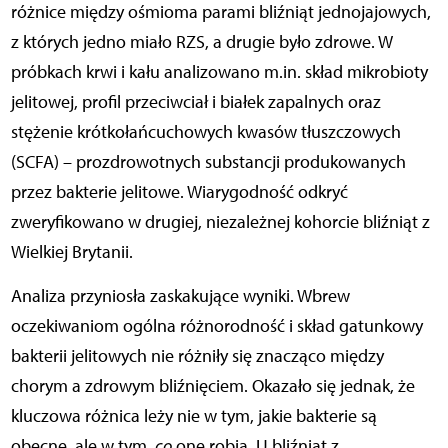
różnice między ośmioma parami bliźniąt jednojajowych,
z których jedno miało RZS, a drugie było zdrowe. W
próbkach krwi i kału analizowano m.in. skład mikrobioty
jelitowej, profil przeciwciał i białek zapalnych oraz
stężenie krótkołańcuchowych kwasów tłuszczowych
(SCFA) – prozdrowotnych substancji produkowanych
przez bakterie jelitowe. Wiarygodność odkryć
zweryfikowano w drugiej, niezależnej kohorcie bliźniąt z
Wielkiej Brytanii.
Analiza przyniosła zaskakujące wyniki. Wbrew
oczekiwaniom ogólna różnorodność i skład gatunkowy
bakterii jelitowych nie różniły się znacząco między
chorym a zdrowym bliźnięciem. Okazało się jednak, że
kluczowa różnica leży nie w tym, jakie bakterie są
obecne, ale w tym,
co
one robią. U bliźniąt z