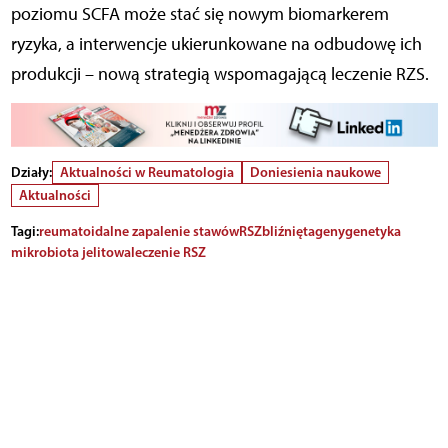
poziomu SCFA może stać się nowym biomarkerem
ryzyka, a interwencje ukierunkowane na odbudowę ich
produkcji – nową strategią wspomagającą leczenie RZS.
Działy:
Aktualności w Reumatologia
Doniesienia naukowe
Aktualności
Tagi:
reumatoidalne zapalenie stawów
RSZ
bliźnięta
geny
genetyka
mikrobiota jelitowa
leczenie RSZ