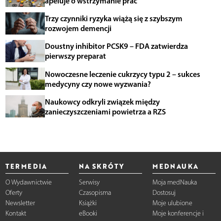
apeluje o wstrzymanie prac
Trzy czynniki ryzyka wiążą się z szybszym
rozwojem demencji
Doustny inhibitor PCSK9 – FDA zatwierdza
pierwszy preparat
Nowoczesne leczenie cukrzycy typu 2 – sukces
medycyny czy nowe wyzwania?
Naukowcy odkryli związek między
zanieczyszczeniami powietrza a RZS
TERMEDIA
NA SKRÓTY
MEDNAUKA
O Wydawnictwie
Serwisy
Moja medNauka
Oferty
Czasopisma
Dostosuj
Newsletter
Książki
Moje ulubione
Kontakt
eBooki
Moje konferencje i