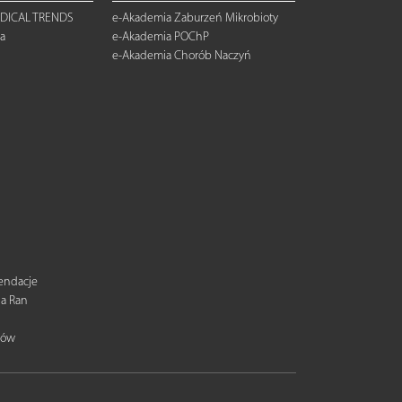
DICAL TRENDS
e-Akademia Zaburzeń Mikrobioty
a
e-Akademia POChP
e-Akademia Chorób Naczyń
mendacje
ia Ran
tów