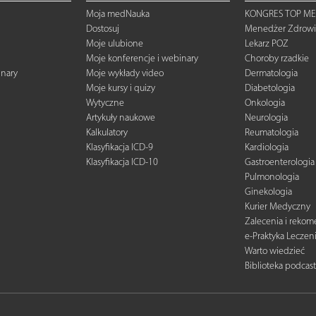
Moja medNauka
KONGRES TOP ME
Dostosuj
Menedżer Zdrowi
Moje ulubione
Lekarz POZ
Moje konferencje i webinary
Choroby rzadkie
inary
Moje wykłady video
Dermatologia
Moje kursy i quizy
Diabetologia
Wytyczne
Onkologia
Artykuły naukowe
Neurologia
Kalkulatory
Reumatologia
Klasyfikacja ICD-9
Kardiologia
Klasyfikacja ICD-10
Gastroenterologia
Pulmonologia
Ginekologia
Kurier Medyczny
Zalecenia i reko
e-Praktyka Leczen
Warto wiedzieć
Biblioteka podcas