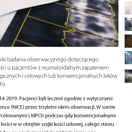
niki badania obserwacyjnego dotyczącego
ości u pacjentów z reumatoidalnym zapaleniem
gicznych i celowych lub konwencjonalnych leków
h).
4-2019. Pacjenci byli leczeni zgodnie z wytycznymi
lence (NICE) przez trzyletni okres obserwacji. W sumie
mi/celowanymi LMPCh podczas gdy konwencjonalnymi
kości w w obrębie szyjki kości udowej, całego stawu