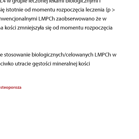
4 w grupie leczonej lekami biologicznymi i
 się istotnie od momentu rozpoczęcia leczenia (p >
konwencjonalnymi LMPCh zaobserwowano że w
a kości zmniejszyła się od momentu rozpoczęcia
we stosowanie biologicznych/celowanych LMPCh w
ciwko utracie gęstości mineralnej kości
steoporoza