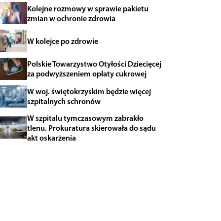
Kolejne rozmowy w sprawie pakietu
zmian w ochronie zdrowia
W kolejce po zdrowie
Polskie Towarzystwo Otyłości Dziecięcej
za podwyższeniem opłaty cukrowej
W woj. świętokrzyskim będzie więcej
szpitalnych schronów
W szpitalu tymczasowym zabrakło
tlenu. Prokuratura skierowała do sądu
akt oskarżenia