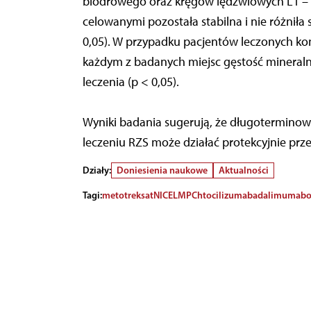
biodrowego oraz kręgów lędźwiowych L1 – L
celowanymi pozostała stabilna i nie różniła
0,05). W przypadku pacjentów leczonych 
każdym z badanych miejsc gęstość mineraln
leczenia (p < 0,05).
Wyniki badania sugerują, że długotermino
leczeniu RZS może działać protekcyjnie prze
Działy:
Doniesienia naukowe
Aktualności
Tagi:
metotreksat
NICE
LMPCh
tocilizumab
adalimumab
o