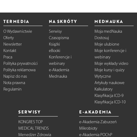
TERMEDIA
NA SKRÓTY
MEDNAUKA
O Wydawnictwie
Serwisy
Moja medNauka
Oferty
Czasopisma
Dostosuj
Newsletter
Książki
Moje ulubione
Kontakt
eBooki
Moje konferencje i
Praca
Konferencje i
webinary
Polityka prywatności
webinary
Moje wykłady video
Polityka reklamowa
e-Akademia
Moje kursy i quizy
Napisz do nas
Mednauka
Wytyczne
Nota prawna
Artykuły naukowe
Regulamin
Kalkulatory
Klasyfikacja ICD-9
Klasyfikacja ICD-10
SERWISY
E-AKADEMIA
KONGRES TOP
e-Akademia Zaburzeń
MEDICAL TRENDS
Mikrobioty
Menedżer Zdrowia
e-Akademia POChP