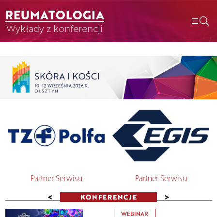
REUMATOLOGIA
Wykłady z konferencji
Partner Serwisu
Partner Serwisu
<
>
KONFERENCJE
WEBINAR