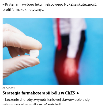
– Kryteriami wyboru leku miejscowego NLPZ są skuteczność,
profil farmakokinetyczny,...
08.04.2022
Strategia farmakoterapii bólu w ChZS ►
– Leczenie choroby zwyrodnieniowej stawów opiera się
głównie na eliminacji czy też redukcji...