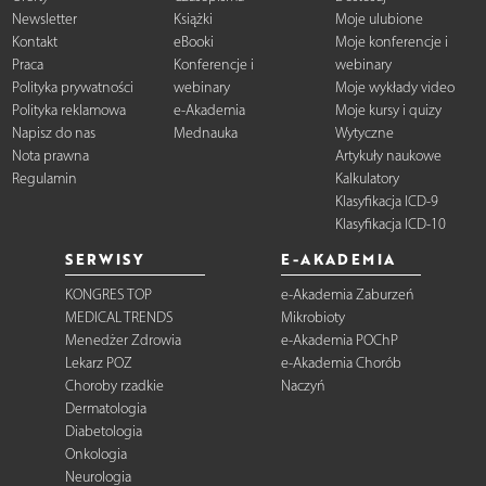
Newsletter
Książki
Moje ulubione
Kontakt
eBooki
Moje konferencje i
Praca
Konferencje i
webinary
Polityka prywatności
webinary
Moje wykłady video
Polityka reklamowa
e-Akademia
Moje kursy i quizy
Napisz do nas
Mednauka
Wytyczne
Nota prawna
Artykuły naukowe
Regulamin
Kalkulatory
Klasyfikacja ICD-9
Klasyfikacja ICD-10
SERWISY
E-AKADEMIA
KONGRES TOP
e-Akademia Zaburzeń
MEDICAL TRENDS
Mikrobioty
Menedżer Zdrowia
e-Akademia POChP
Lekarz POZ
e-Akademia Chorób
Choroby rzadkie
Naczyń
Dermatologia
Diabetologia
Onkologia
Neurologia