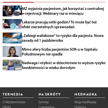
MZ wyjaśnia pacjentom, jak korzystać z centralnej
e-rejestracji. Webinary raz w miesiącu
Lekarze pracują setki godzin? To może być też
efekt nierzetelnych sprawozdań
„Zabiegi walizkowe” to ryzyko dla pacjenta. Nowe
zasady od 1 października
Mimo afery liczba pacjentów SOR-u w Szpitalu
Południowym nie spadła
Nadwaga i otyłość w dzieciństwie to wyższe ryzyko
bezdzietności w wieku dorosłym
TERMEDIA
NA SKRÓTY
MEDNAUKA
O Wydawnictwie
Serwisy
Moja medNauka
Oferty
Czasopisma
Dostosuj