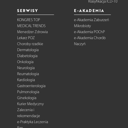
Klasyfikacja ICD-10
SERWISY
E-AKADEMIA
KONGRES TOP
e-Akademia Zaburzeń
MEDICAL TRENDS
Mikrobioty
Menedżer Zdrowia
e-Akademia POChP
Lekarz POZ
e-Akademia Chorób
Choroby rzadkie
Naczyń
Dermatologia
Diabetologia
Onkologia
Neurologia
Reumatologia
Kardiologia
Gastroenterologia
Pulmonologia
Ginekologia
Kurier Medyczny
Zalecenia i
rekomendacje
e-Praktyka Leczenia
Ran