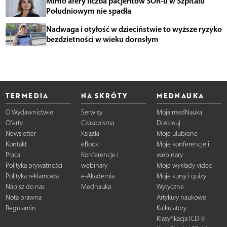
Mimo afery liczba pacjentów SOR-u w Szpitalu
Południowym nie spadła
Nadwaga i otyłość w dzieciństwie to wyższe ryzyko
bezdzietności w wieku dorosłym
TERMEDIA
NA SKRÓTY
MEDNAUKA
O Wydawnictwie
Serwisy
Moja medNauka
Oferty
Czasopisma
Dostosuj
Newsletter
Książki
Moje ulubione
Kontakt
eBooki
Moje konferencje i
Praca
Konferencje i
webinary
Polityka prywatności
webinary
Moje wykłady video
Polityka reklamowa
e-Akademia
Moje kursy i quizy
Napisz do nas
Mednauka
Wytyczne
Nota prawna
Artykuły naukowe
Regulamin
Kalkulatory
Klasyfikacja ICD-9