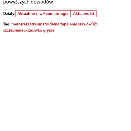
powyższych dowodów.
Działy:
Aktualności w Reumatologia
Aktualności
Tagi:
metotreksat
reumatoidalne zapalenie stawów
RZS
szczepienie przeciwko grypie