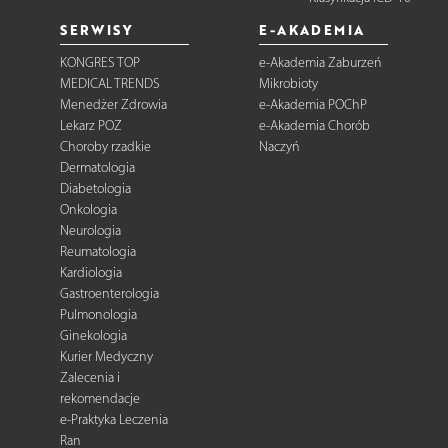
SERWISY
E-AKADEMIA
KONGRES TOP
e-Akademia Zaburzeń
MEDICAL TRENDS
Mikrobioty
Menedżer Zdrowia
e-Akademia POChP
Lekarz POZ
e-Akademia Chorób
Choroby rzadkie
Naczyń
Dermatologia
Diabetologia
Onkologia
Neurologia
Reumatologia
Kardiologia
Gastroenterologia
Pulmonologia
Ginekologia
Kurier Medyczny
Zalecenia i
rekomendacje
e-Praktyka Leczenia
Ran