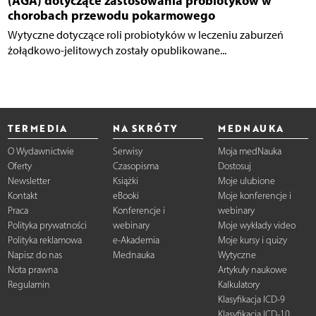
(AGA) dotyczące zastosowania probiotyków w
chorobach przewodu pokarmowego
Wytyczne dotyczące roli probiotyków w leczeniu zaburzeń
żołądkowo-jelitowych zostały opublikowane...
TERMEDIA
NA SKRÓTY
MEDNAUKA
O Wydawnictwie
Serwisy
Moja medNauka
Oferty
Czasopisma
Dostosuj
Newsletter
Książki
Moje ulubione
Kontakt
eBooki
Moje konferencje i
Praca
Konferencje i
webinary
Polityka prywatności
webinary
Moje wykłady video
Polityka reklamowa
e-Akademia
Moje kursy i quizy
Napisz do nas
Mednauka
Wytyczne
Nota prawna
Artykuły naukowe
Regulamin
Kalkulatory
Klasyfikacja ICD-9
Klasyfikacja ICD-10