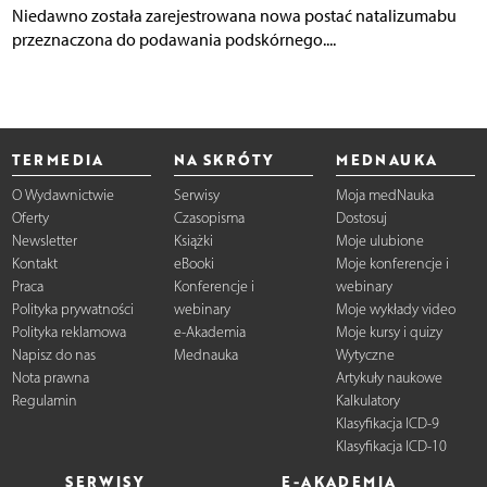
Niedawno została zarejestrowana nowa postać natalizumabu
przeznaczona do podawania podskórnego....
TERMEDIA
NA SKRÓTY
MEDNAUKA
O Wydawnictwie
Serwisy
Moja medNauka
Oferty
Czasopisma
Dostosuj
Newsletter
Książki
Moje ulubione
Kontakt
eBooki
Moje konferencje i
Praca
Konferencje i
webinary
Polityka prywatności
webinary
Moje wykłady video
Polityka reklamowa
e-Akademia
Moje kursy i quizy
Napisz do nas
Mednauka
Wytyczne
Nota prawna
Artykuły naukowe
Regulamin
Kalkulatory
Klasyfikacja ICD-9
Klasyfikacja ICD-10
SERWISY
E-AKADEMIA