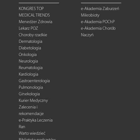
KONGRES TOP
e-Akademia Zaburzeń
MEDICAL TRENDS
Mikrobioty
Menedżer Zdrowia
e-Akademia POChP
Lekarz POZ
e-Akademia Chorób
Choroby rzadkie
Naczyń
Dermatologia
Diabetologia
Onkologia
Neurologia
Reumatologia
Kardiologia
Gastroenterologia
Pulmonologia
Ginekologia
Kurier Medyczny
Zalecenia i
rekomendacje
e-Praktyka Leczenia
Ran
Warto wiedzieć
Biblioteka podcastów