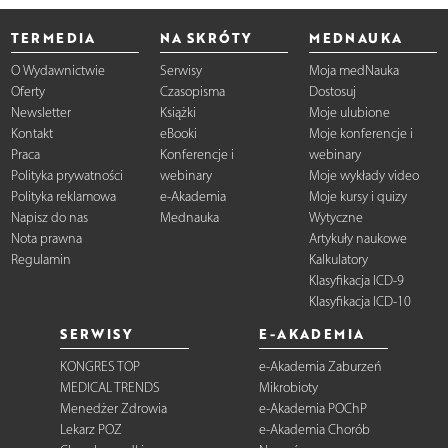
TERMEDIA
NA SKRÓTY
MEDNAUKA
O Wydawnictwie
Serwisy
Moja medNauka
Oferty
Czasopisma
Dostosuj
Newsletter
Książki
Moje ulubione
Kontakt
eBooki
Moje konferencje i
Praca
Konferencje i
webinary
Polityka prywatności
webinary
Moje wykłady video
Polityka reklamowa
e-Akademia
Moje kursy i quizy
Napisz do nas
Mednauka
Wytyczne
Nota prawna
Artykuły naukowe
Regulamin
Kalkulatory
Klasyfikacja ICD-9
Klasyfikacja ICD-10
SERWISY
E-AKADEMIA
KONGRES TOP
e-Akademia Zaburzeń
MEDICAL TRENDS
Mikrobioty
Menedżer Zdrowia
e-Akademia POChP
Lekarz POZ
e-Akademia Chorób