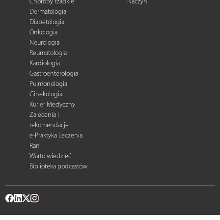
Choroby rzadkie
Naczyń
Dermatologia
Diabetologia
Onkologia
Neurologia
Reumatologia
Kardiologia
Gastroenterologia
Pulmonologia
Ginekologia
Kurier Medyczny
Zalecenia i
rekomendacje
e-Praktyka Leczenia
Ran
Warto wiedzieć
Biblioteka podcastów