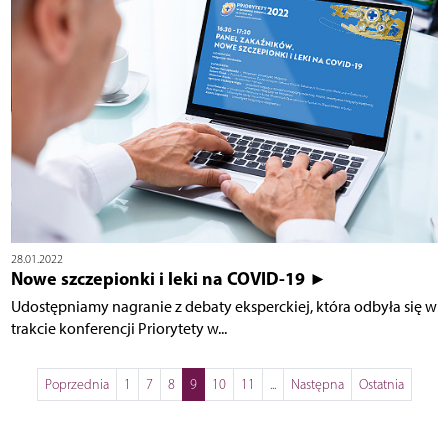
28.01.2022
Nowe szczepionki i leki na COVID-19 ►
Udostępniamy nagranie z debaty eksperckiej, która odbyła się w
trakcie konferencji Priorytety w...
Poprzednia
1
7
8
9
10
11
...
Następna
Ostatnia