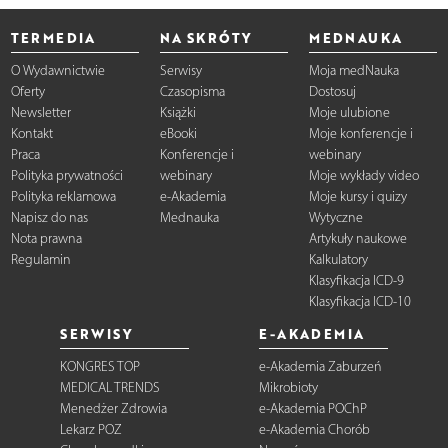
TERMEDIA
NA SKRÓTY
MEDNAUKA
O Wydawnictwie
Serwisy
Moja medNauka
Oferty
Czasopisma
Dostosuj
Newsletter
Książki
Moje ulubione
Kontakt
eBooki
Moje konferencje i
Praca
Konferencje i
webinary
Polityka prywatności
webinary
Moje wykłady video
Polityka reklamowa
e-Akademia
Moje kursy i quizy
Napisz do nas
Mednauka
Wytyczne
Nota prawna
Artykuły naukowe
Regulamin
Kalkulatory
Klasyfikacja ICD-9
Klasyfikacja ICD-10
SERWISY
E-AKADEMIA
KONGRES TOP
e-Akademia Zaburzeń
MEDICAL TRENDS
Mikrobioty
Menedżer Zdrowia
e-Akademia POChP
Lekarz POZ
e-Akademia Chorób