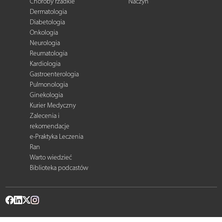
Choroby rzadkie
Naczyń
Dermatologia
Diabetologia
Onkologia
Neurologia
Reumatologia
Kardiologia
Gastroenterologia
Pulmonologia
Ginekologia
Kurier Medyczny
Zalecenia i
rekomendacje
e-Praktyka Leczenia
Ran
Warto wiedzieć
Biblioteka podcastów