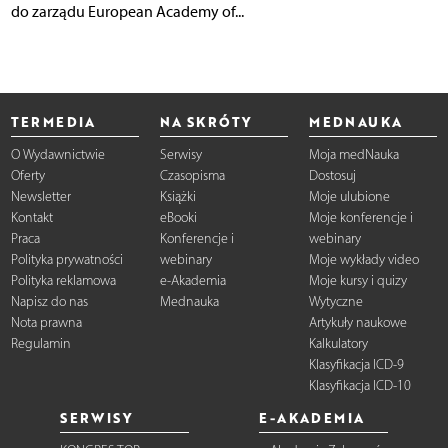
do zarządu European Academy of...
TERMEDIA
NA SKRÓTY
MEDNAUKA
O Wydawnictwie
Serwisy
Moja medNauka
Oferty
Czasopisma
Dostosuj
Newsletter
Książki
Moje ulubione
Kontakt
eBooki
Moje konferencje i
Praca
Konferencje i
webinary
Polityka prywatności
webinary
Moje wykłady video
Polityka reklamowa
e-Akademia
Moje kursy i quizy
Napisz do nas
Mednauka
Wytyczne
Nota prawna
Artykuły naukowe
Regulamin
Kalkulatory
Klasyfikacja ICD-9
Klasyfikacja ICD-10
SERWISY
E-AKADEMIA