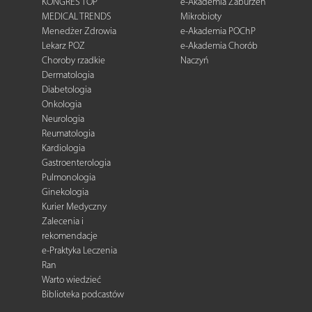
KONGRES TOP
e-Akademia Zaburzeń
MEDICAL TRENDS
Mikrobioty
Menedżer Zdrowia
e-Akademia POChP
Lekarz POZ
e-Akademia Chorób
Choroby rzadkie
Naczyń
Dermatologia
Diabetologia
Onkologia
Neurologia
Reumatologia
Kardiologia
Gastroenterologia
Pulmonologia
Ginekologia
Kurier Medyczny
Zalecenia i
rekomendacje
e-Praktyka Leczenia
Ran
Warto wiedzieć
Biblioteka podcastów