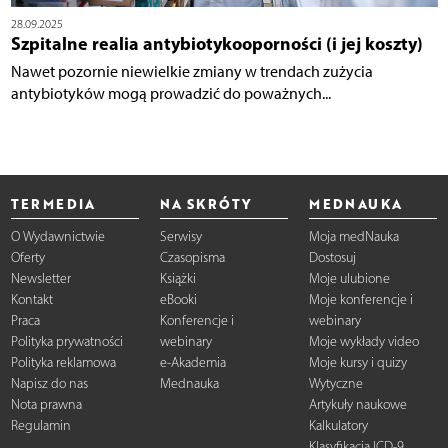
28.09.2025
Szpitalne realia antybiotykooporności (i jej koszty)
Nawet pozornie niewielkie zmiany w trendach zużycia
antybiotyków mogą prowadzić do poważnych...
TERMEDIA
NA SKRÓTY
MEDNAUKA
O Wydawnictwie
Serwisy
Moja medNauka
Oferty
Czasopisma
Dostosuj
Newsletter
Książki
Moje ulubione
Kontakt
eBooki
Moje konferencje i
Praca
Konferencje i
webinary
Polityka prywatności
webinary
Moje wykłady video
Polityka reklamowa
e-Akademia
Moje kursy i quizy
Napisz do nas
Mednauka
Wytyczne
Nota prawna
Artykuły naukowe
Regulamin
Kalkulatory
Klasyfikacja ICD-9