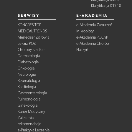
Klasyfikacja ICD-10
SERWISY
E-AKADEMIA
KONGRES TOP
e-Akademia Zaburzeń
MEDICAL TRENDS
Mikrobioty
Menedżer Zdrowia
e-Akademia POChP
Lekarz POZ
e-Akademia Chorób
Choroby rzadkie
Naczyń
Dermatologia
Diabetologia
Onkologia
Neurologia
Reumatologia
Kardiologia
Gastroenterologia
Pulmonologia
Ginekologia
Kurier Medyczny
Zalecenia i
rekomendacje
e-Praktyka Leczenia