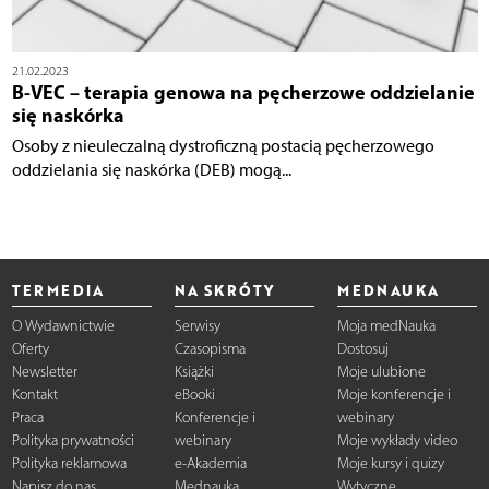
21.02.2023
B-VEC – terapia genowa na pęcherzowe oddzielanie
się naskórka
Osoby z nieuleczalną dystroficzną postacią pęcherzowego
oddzielania się naskórka (DEB) mogą...
TERMEDIA
NA SKRÓTY
MEDNAUKA
O Wydawnictwie
Serwisy
Moja medNauka
Oferty
Czasopisma
Dostosuj
Newsletter
Książki
Moje ulubione
Kontakt
eBooki
Moje konferencje i
Praca
Konferencje i
webinary
Polityka prywatności
webinary
Moje wykłady video
Polityka reklamowa
e-Akademia
Moje kursy i quizy
Napisz do nas
Mednauka
Wytyczne