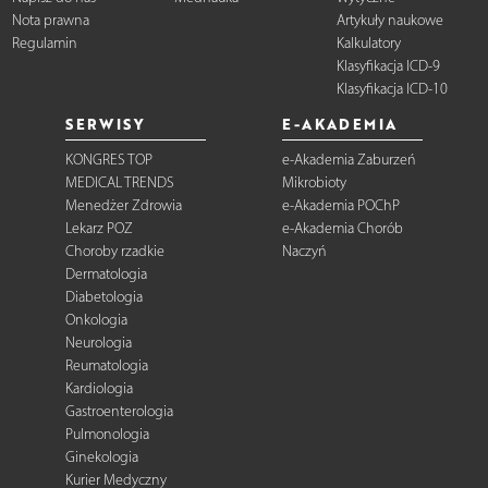
Nota prawna
Artykuły naukowe
Regulamin
Kalkulatory
Klasyfikacja ICD-9
Klasyfikacja ICD-10
SERWISY
E-AKADEMIA
KONGRES TOP
e-Akademia Zaburzeń
MEDICAL TRENDS
Mikrobioty
Menedżer Zdrowia
e-Akademia POChP
Lekarz POZ
e-Akademia Chorób
Choroby rzadkie
Naczyń
Dermatologia
Diabetologia
Onkologia
Neurologia
Reumatologia
Kardiologia
Gastroenterologia
Pulmonologia
Ginekologia
Kurier Medyczny