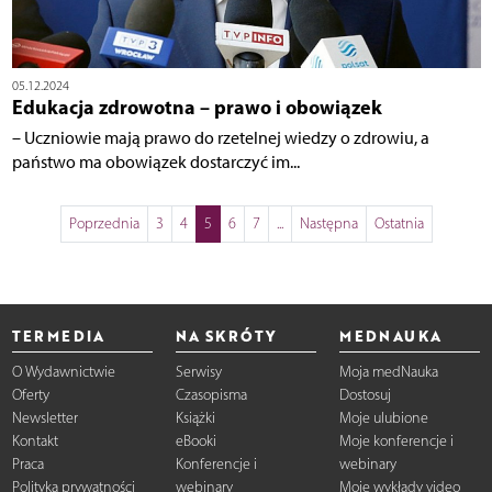
05.12.2024
Edukacja zdrowotna – prawo i obowiązek
– Uczniowie mają prawo do rzetelnej wiedzy o zdrowiu, a
państwo ma obowiązek dostarczyć im...
Poprzednia
3
4
5
6
7
...
Następna
Ostatnia
TERMEDIA
NA SKRÓTY
MEDNAUKA
O Wydawnictwie
Serwisy
Moja medNauka
Oferty
Czasopisma
Dostosuj
Newsletter
Książki
Moje ulubione
Kontakt
eBooki
Moje konferencje i
Praca
Konferencje i
webinary
Polityka prywatności
webinary
Moje wykłady video