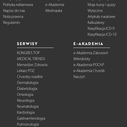
Polityka reklamowa
e-Akademia
Moje kursy i quizy
Napisz do nas
Mednauka
Wytyczne
Nota prawna
Artykuły naukowe
Regulamin
Kalkulatory
Klasyfikacja ICD-9
Klasyfikacja ICD-10
SERWISY
E-AKADEMIA
KONGRES TOP
e-Akademia Zaburzeń
MEDICAL TRENDS
Mikrobioty
Menedżer Zdrowia
e-Akademia POChP
Lekarz POZ
e-Akademia Chorób
Choroby rzadkie
Naczyń
Dermatologia
Diabetologia
Onkologia
Neurologia
Reumatologia
Kardiologia
Gastroenterologia
Pulmonologia