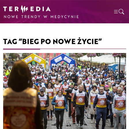
TAG “BIEG PO NOWE ŻYCIE”