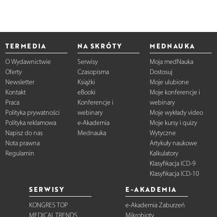
TERMEDIA
NA SKRÓTY
MEDNAUKA
O Wydawnictwie
Serwisy
Moja medNauka
Oferty
Czasopisma
Dostosuj
Newsletter
Książki
Moje ulubione
Kontakt
eBooki
Moje konferencje i
Praca
Konferencje i
webinary
Polityka prywatności
webinary
Moje wykłady video
Polityka reklamowa
e-Akademia
Moje kursy i quizy
Napisz do nas
Mednauka
Wytyczne
Nota prawna
Artykuły naukowe
Regulamin
Kalkulatory
Klasyfikacja ICD-9
Klasyfikacja ICD-10
SERWISY
E-AKADEMIA
KONGRES TOP
e-Akademia Zaburzeń
MEDICAL TRENDS
Mikrobioty