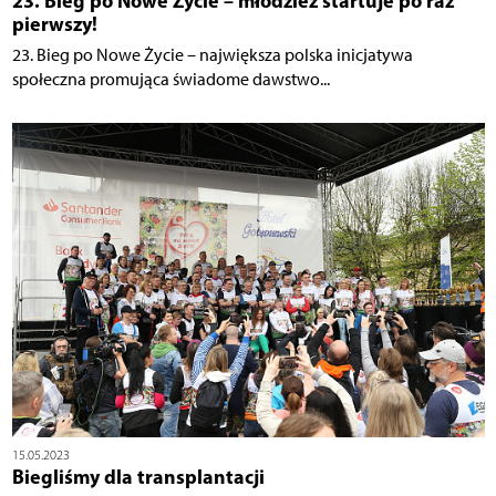
23. Bieg po Nowe Życie – młodzież startuje po raz
pierwszy!
23. Bieg po Nowe Życie – największa polska inicjatywa
społeczna promująca świadome dawstwo...
15.05.2023
Biegliśmy dla transplantacji