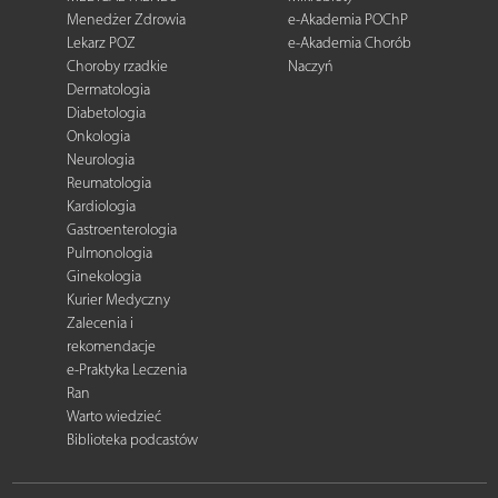
Menedżer Zdrowia
e-Akademia POChP
Lekarz POZ
e-Akademia Chorób
Choroby rzadkie
Naczyń
Dermatologia
Diabetologia
Onkologia
Neurologia
Reumatologia
Kardiologia
Gastroenterologia
Pulmonologia
Ginekologia
Kurier Medyczny
Zalecenia i
rekomendacje
e-Praktyka Leczenia
Ran
Warto wiedzieć
Biblioteka podcastów