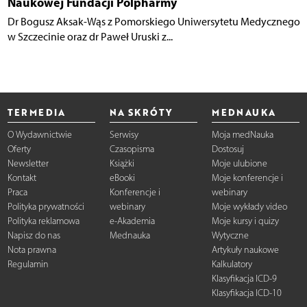
Naukowej Fundacji Polpharmy
Dr Bogusz Aksak-Wąs z Pomorskiego Uniwersytetu Medycznego
w Szczecinie oraz dr Paweł Uruski z...
TERMEDIA
NA SKRÓTY
MEDNAUKA
O Wydawnictwie
Serwisy
Moja medNauka
Oferty
Czasopisma
Dostosuj
Newsletter
Książki
Moje ulubione
Kontakt
eBooki
Moje konferencje i
Praca
Konferencje i
webinary
Polityka prywatności
webinary
Moje wykłady video
Polityka reklamowa
e-Akademia
Moje kursy i quizy
Napisz do nas
Mednauka
Wytyczne
Nota prawna
Artykuły naukowe
Regulamin
Kalkulatory
Klasyfikacja ICD-9
Klasyfikacja ICD-10