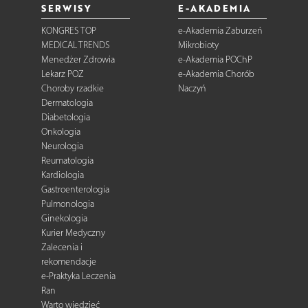
SERWISY
E-AKADEMIA
KONGRES TOP
e-Akademia Zaburzeń
MEDICAL TRENDS
Mikrobioty
Menedżer Zdrowia
e-Akademia POChP
Lekarz POZ
e-Akademia Chorób
Choroby rzadkie
Naczyń
Dermatologia
Diabetologia
Onkologia
Neurologia
Reumatologia
Kardiologia
Gastroenterologia
Pulmonologia
Ginekologia
Kurier Medyczny
Zalecenia i
rekomendacje
e-Praktyka Leczenia
Ran
Warto wiedzieć