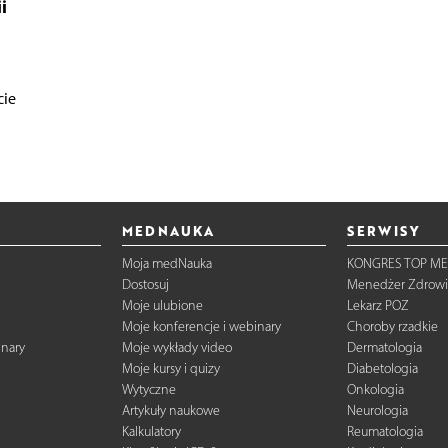
i
cie
MEDNAUKA
SERWISY
Moja medNauka
KONGRES TOP ME
Dostosuj
Menedżer Zdrowi
Moje ulubione
Lekarz POZ
Moje konferencje i webinary
Choroby rzadkie
inary
Moje wykłady video
Dermatologia
Moje kursy i quizy
Diabetologia
Wytyczne
Onkologia
Artykuły naukowe
Neurologia
Kalkulatory
Reumatologia