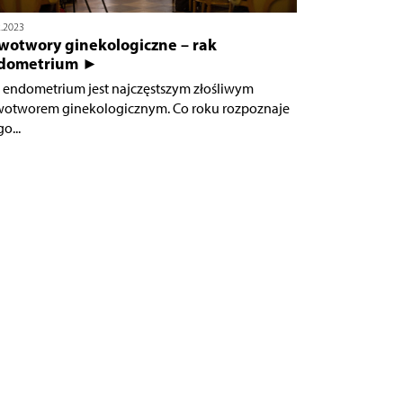
2.2023
wotwory ginekologiczne – rak
dometrium ►
 endometrium jest najczęstszym złośliwym
otworem ginekologicznym. Co roku rozpoznaje
go...