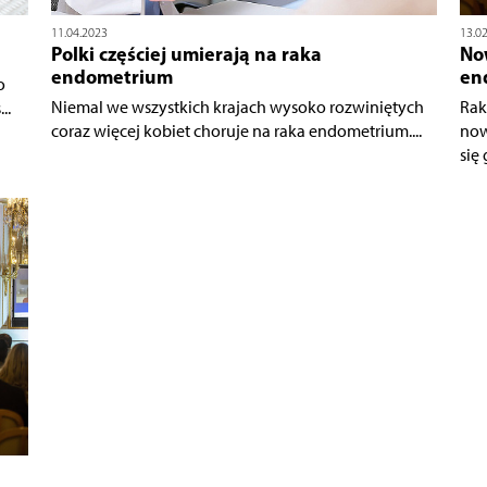
11.04.2023
13.0
Polki częściej umierają na raka
No
endometrium
en
o
Niemal we wszystkich krajach wysoko rozwiniętych
Rak
..
coraz więcej kobiet choruje na raka endometrium....
now
się 