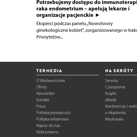
Potrzebujemy dostępu do immunoterapi
raka endometrium – apelują lekarze i
organizacje pacjenckie ►
Eksperci podczas panelu „Nowotwory
ginekologiczne kobiet”, zorganizowanego w trak
Priorytetów...
TERMEDIA
NA SKRÓTY
O Wydawnictwie
Serwisy
Oferty
Czasopisma
Newsletter
Książki
Kontakt
eBooki
Praca
Konferencje i web
Polityka prywatności
e-Akademia
Polityka reklamowa
Mednauka
Napisz do nas
Nota prawna