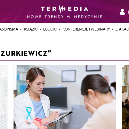
ASOPISMA
KSIĄŻKI
EBOOKI
KONFERENCJE I WEBINARY
E-AKA
AZURKIEWICZ”