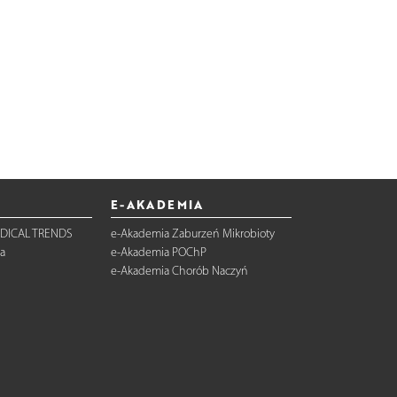
E-AKADEMIA
DICAL TRENDS
e-Akademia Zaburzeń Mikrobioty
a
e-Akademia POChP
e-Akademia Chorób Naczyń