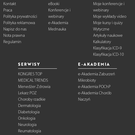
Kontakt
eBooki
Moje konferencje i
Praca
Konferencje i
webinary
Polityka prywatności
webinary
Moje wykłady video
Polityka reklamowa
e-Akademia
Moje kursy i quizy
Napisz do nas
Mednauka
Wytyczne
Nota prawna
Artykuły naukowe
Regulamin
Kalkulatory
Klasyfikacja ICD-9
Klasyfikacja ICD-10
SERWISY
E-AKADEMIA
KONGRES TOP
e-Akademia Zaburzeń
MEDICAL TRENDS
Mikrobioty
Menedżer Zdrowia
e-Akademia POChP
Lekarz POZ
e-Akademia Chorób
Choroby rzadkie
Naczyń
Dermatologia
Diabetologia
Onkologia
Neurologia
Reumatologia