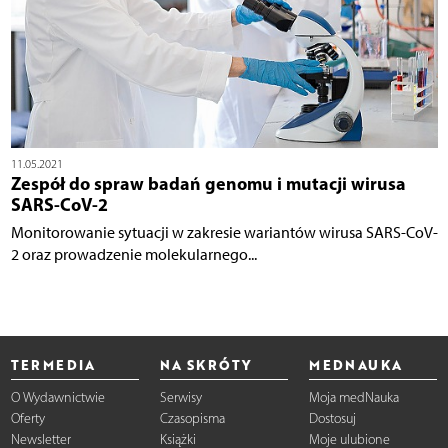
11.05.2021
Zespół do spraw badań genomu i mutacji wirusa
SARS-CoV-2
Monitorowanie sytuacji w zakresie wariantów wirusa SARS-CoV-
2 oraz prowadzenie molekularnego...
TERMEDIA
NA SKRÓTY
MEDNAUKA
O Wydawnictwie
Serwisy
Moja medNauka
Oferty
Czasopisma
Dostosuj
Newsletter
Książki
Moje ulubione