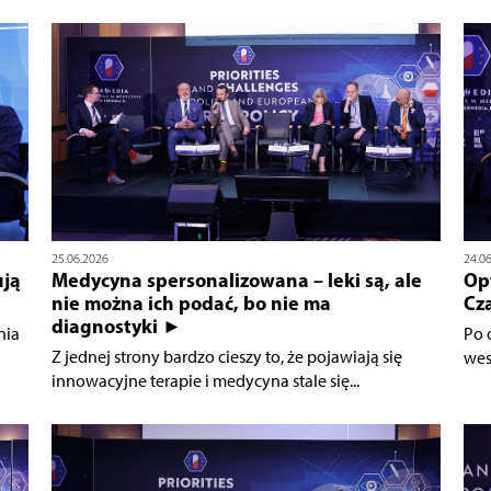
25.06.2026
24.0
ują
Medycyna spersonalizowana – leki są, ale
Op
nie można ich podać, bo nie ma
Cz
diagnostyki ►
nia
Po 
Z jednej strony bardzo cieszy to, że pojawiają się
wes
innowacyjne terapie i medycyna stale się...