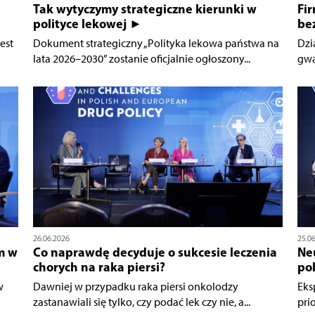
Tak wytyczymy strategiczne kierunki w
Fi
polityce lekowej ►
be
est
Dokument strategiczny „Polityka lekowa państwa na
Dzi
lata 2026–2030” zostanie oficjalnie ogłoszony...
gwa
26.06.2026
25.0
m w
Co naprawdę decyduje o sukcesie leczenia
Ne
chorych na raka piersi?
po
w
Dawniej w przypadku raka piersi onkolodzy
Eks
zastanawiali się tylko, czy podać lek czy nie, a...
pri