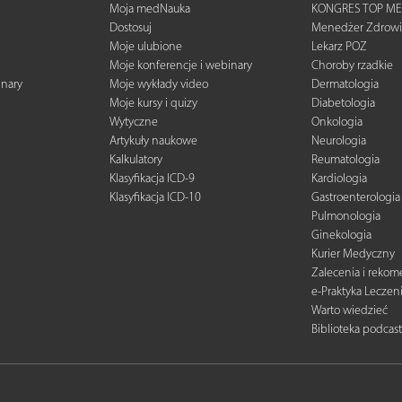
Moja medNauka
KONGRES TOP ME
Dostosuj
Menedżer Zdrowi
Moje ulubione
Lekarz POZ
Moje konferencje i webinary
Choroby rzadkie
inary
Moje wykłady video
Dermatologia
Moje kursy i quizy
Diabetologia
Wytyczne
Onkologia
Artykuły naukowe
Neurologia
Kalkulatory
Reumatologia
Klasyfikacja ICD-9
Kardiologia
Klasyfikacja ICD-10
Gastroenterologia
Pulmonologia
Ginekologia
Kurier Medyczny
Zalecenia i reko
e-Praktyka Leczen
Warto wiedzieć
Biblioteka podcas