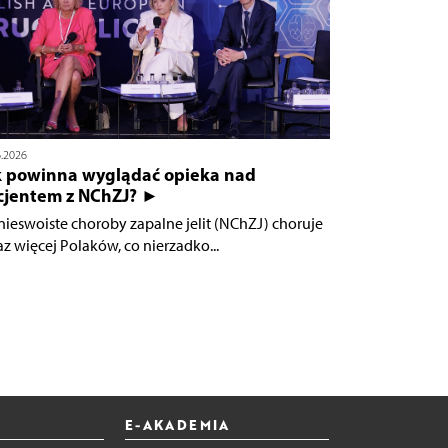
6.2026
k powinna wyglądać opieka nad
cjentem z NChZJ? ►
nieswoiste choroby zapalne jelit (NChZJ) choruje
az więcej Polaków, co nierzadko...
E-AKADEMIA