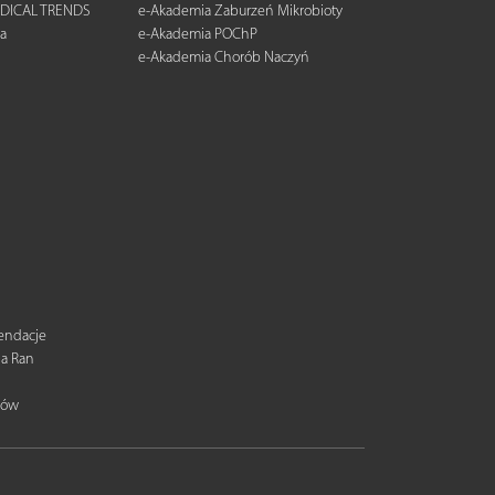
DICAL TRENDS
e-Akademia Zaburzeń Mikrobioty
a
e-Akademia POChP
e-Akademia Chorób Naczyń
mendacje
ia Ran
tów