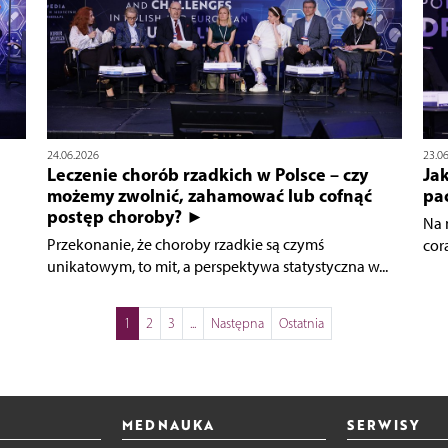
24.06.2026
23.0
Leczenie chorób rzadkich w Polsce – czy
Ja
możemy zwolnić, zahamować lub cofnąć
pa
postęp choroby? ►
Na 
Przekonanie, że choroby rzadkie są czymś
cor
unikatowym, to mit, a perspektywa statystyczna w...
1
2
3
...
Następna
Ostatnia
MEDNAUKA
SERWISY