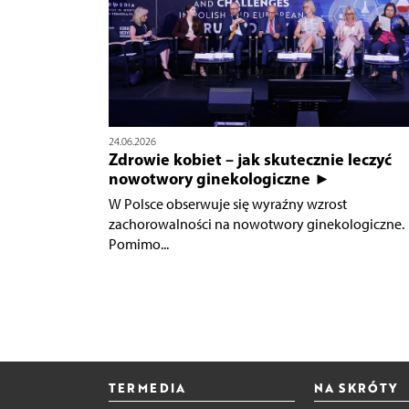
24.06.2026
Zdrowie kobiet – jak skutecznie leczyć
nowotwory ginekologiczne ►
W Polsce obserwuje się wyraźny wzrost
zachorowalności na nowotwory ginekologiczne.
Pomimo...
TERMEDIA
NA SKRÓTY