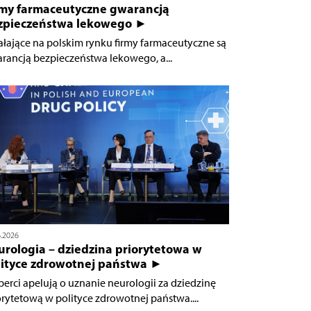
rmy farmaceutyczne gwarancją
zpieczeństwa lekowego ►
ałające na polskim rynku firmy farmaceutyczne są
rancją bezpieczeństwa lekowego, a...
6.2026
urologia – dziedzina priorytetowa w
lityce zdrowotnej państwa ►
perci apelują o uznanie neurologii za dziedzinę
orytetową w polityce zdrowotnej państwa....