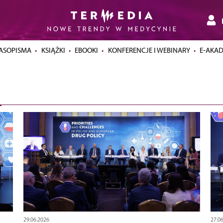
ASOPISMA
KSIĄŻKI
EBOOKI
KONFERENCJE I WEBINARY
E-AKA
29.06.2026
27.0