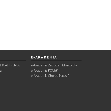
E-AKADEMIA
DICAL TRENDS
e-Akademia Zaburzeń Mikrobioty
a
e-Akademia POChP
e-Akademia Chorób Naczyń