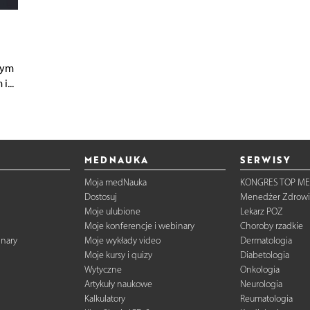
wym
...
MEDNAUKA
SERWISY
Moja medNauka
KONGRES TOP ME
Dostosuj
Menedżer Zdrowi
Moje ulubione
Lekarz POZ
Moje konferencje i webinary
Choroby rzadkie
inary
Moje wykłady video
Dermatologia
Moje kursy i quizy
Diabetologia
Wytyczne
Onkologia
Artykuły naukowe
Neurologia
Kalkulatory
Reumatologia