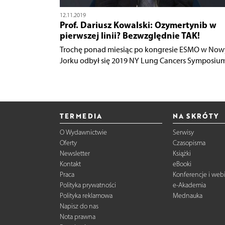
12.11.2019
Prof. Dariusz Kowalski: Ozymertynib w
pierwszej linii? Bezwzględnie TAK!
Trochę ponad miesiąc po kongresie ESMO w No
Jorku odbył się 2019 NY Lung Cancers Symposium i
TERMEDIA
NA SKRÓTY
O Wydawnictwie
Serwisy
Oferty
Czasopisma
Newsletter
Książki
Kontakt
eBooki
Praca
Konferencje i web
Polityka prywatności
e-Akademia
Polityka reklamowa
Mednauka
Napisz do nas
Nota prawna