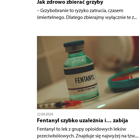
Jak zdrowo zbierać grzyby
– Grzybobranie to ryzyko zatrucia, czasem
śmiertelnego. Dlatego zbierajmy wyłącznie te z...
22.04.2024
Fentanyl szybko uzależnia i… zabija
Fentanyl to lek z grupy opioidowych leków
przeciwbólowych. Znajduje się najwyżej na tzw....