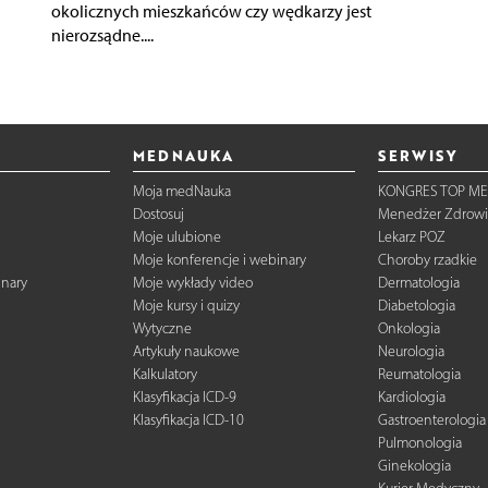
okolicznych mieszkańców czy wędkarzy jest
nierozsądne....
MEDNAUKA
SERWISY
Moja medNauka
KONGRES TOP ME
Dostosuj
Menedżer Zdrowi
Moje ulubione
Lekarz POZ
Moje konferencje i webinary
Choroby rzadkie
inary
Moje wykłady video
Dermatologia
Moje kursy i quizy
Diabetologia
Wytyczne
Onkologia
Artykuły naukowe
Neurologia
Kalkulatory
Reumatologia
Klasyfikacja ICD-9
Kardiologia
Klasyfikacja ICD-10
Gastroenterologia
Pulmonologia
Ginekologia