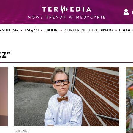
ASOPISMA
KSIĄŻKI
EBOOKI
KONFERENCJE I WEBINARY
E-AKA
CZ”
22.05.2025