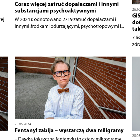
Coraz więcej zatruć dopalaczami i innymi
substancjami psychoaktywnymi
26.1
GI
ej
W 2024 r. odnotowano 2719 zatruć dopalaczami i
do
innymi środkami odurzającymi, psychotropowymi i...
ta
7 li
zdr
25.06.2024
Fentanyl zabija – wystarczą dwa miligramy
28.0
– Dawka toksyczna fentanylu to cztery mikrogramy