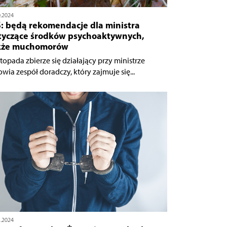
0.2024
S: będą rekomendacje dla ministra
tyczące środków psychoaktywnych,
kże muchomorów
stopada zbierze się działający przy ministrze
owia zespół doradczy, który zajmuje się...
5.2024