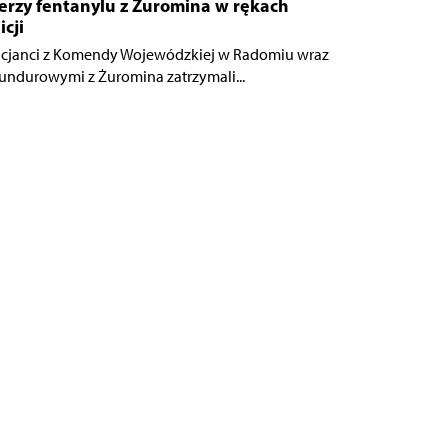
erzy fentanylu z Żuromina w rękach
icji
icjanci z Komendy Wojewódzkiej w Radomiu wraz
undurowymi z Żuromina zatrzymali...