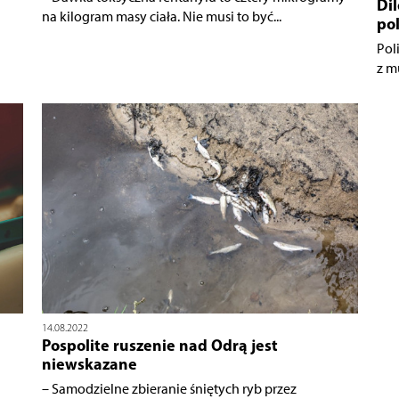
Dil
na kilogram masy ciała. Nie musi to być...
pol
Pol
z m
14.08.2022
Pospolite ruszenie nad Odrą jest
niewskazane
– Samodzielne zbieranie śniętych ryb przez