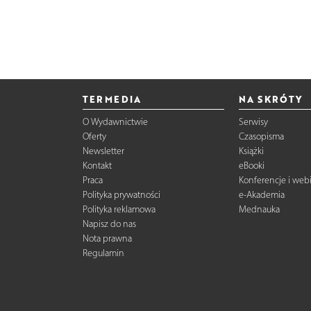
TERMEDIA
NA SKRÓTY
O Wydawnictwie
Serwisy
Oferty
Czasopisma
Newsletter
Książki
Kontakt
eBooki
Praca
Konferencje i web
Polityka prywatności
e-Akademia
Polityka reklamowa
Mednauka
Napisz do nas
Nota prawna
Regulamin