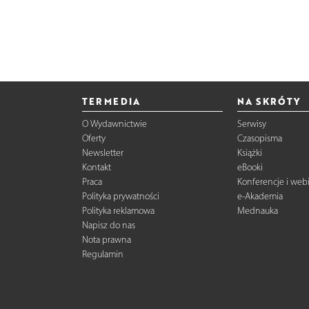
TERMEDIA
NA SKRÓTY
O Wydawnictwie
Serwisy
Oferty
Czasopisma
Newsletter
Książki
Kontakt
eBooki
Praca
Konferencje i web
Polityka prywatności
e-Akademia
Polityka reklamowa
Mednauka
Napisz do nas
Nota prawna
Regulamin