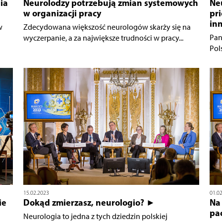
ia
Neurolodzy potrzebują zmian systemowych
Neu
w organizacji pracy
pr
in
w
Zdecydowana większość neurologów skarży się na
Pan
wyczerpanie, a za największe trudności w pracy...
Pol
15.02.2023
01.0
ie
Dokąd zmierzasz, neurologio? ►
Na 
pac
Neurologia to jedna z tych dziedzin polskiej