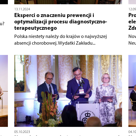
13.11.2024
12.0
Eksperci o znaczeniu prewencji i
Pro
optymalizacji procesu diagnostyczno-
el
gu?
terapeutycznego
Zd
Polska niestety należy do krajów o najwyższej
Now
absencji chorobowej. Wydatki Zakładu...
Neu
05.10.2023
04.1