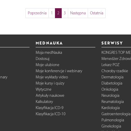
Poprzednia
1
2
3
Następna
Ostatnia
MEDNAUKA
SERWISY
Moja medNauka
KONGRES TOP ME
Dostosuj
Menedżer Zdrowi
Moje ulubione
Lekarz POZ
Moje konferencje i webinary
Choroby rzadkie
inary
Moje wykłady video
Dermatologia
Moje kursy i quizy
Diabetologia
Wytyczne
Onkologia
Artykuły naukowe
Neurologia
Kalkulatory
Reumatologia
Klasyfikacja ICD-9
Kardiologia
Klasyfikacja ICD-10
Gastroenterologia
Pulmonologia
Ginekologia