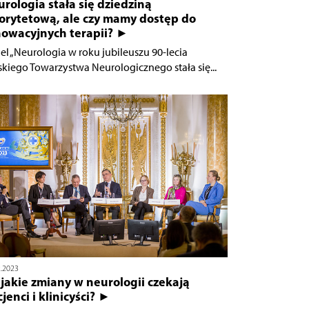
rologia stała się dziedziną
iorytetową, ale czy mamy dostęp do
nowacyjnych terapii? ►
el „Neurologia w roku jubileuszu 90-lecia
skiego Towarzystwa Neurologicznego stała się...
2.2023
jakie zmiany w neurologii czekają
jenci i klinicyści? ►