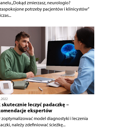
anelu „Dokąd zmierzasz, neurologio?
zaspokojone potrzeby pacjentów i klinicystów”
czas...
1.2022
 skutecznie leczyć padaczkę –
komendacje ekspertów
 zoptymalizować model diagnostyki i leczenia
aczki, należy zdefiniować ścieżkę...