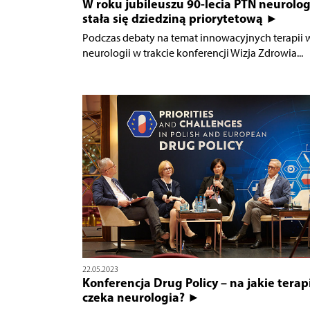
W roku jubileuszu 90-lecia PTN neurolog
stała się dziedziną priorytetową ►
Podczas debaty na temat innowacyjnych terapii 
neurologii w trakcie konferencji Wizja Zdrowia...
22.05.2023
Konferencja Drug Policy – na jakie terap
czeka neurologia? ►