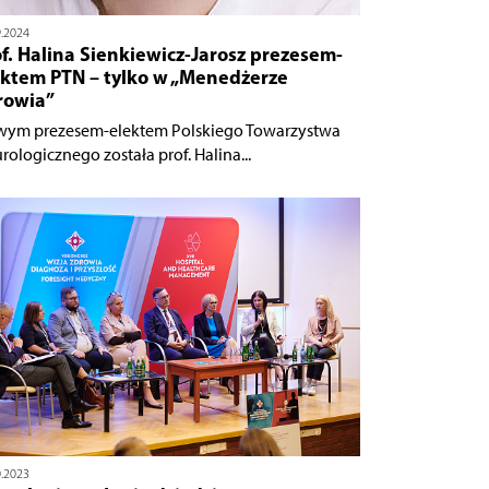
9.2024
f. Halina Sienkiewicz-Jarosz prezesem-
ektem PTN – tylko w „Menedżerze
rowia”
ym prezesem-elektem Polskiego Towarzystwa
rologicznego została prof. Halina...
0.2023