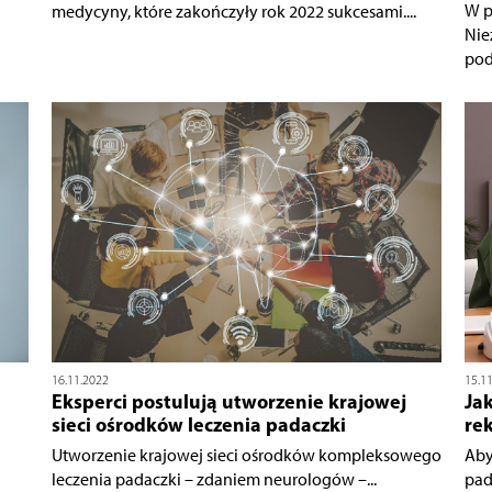
W p
medycyny, które zakończyły rok 2022 sukcesami....
Nie
pod
16.11.2022
15.1
Eksperci postulują utworzenie krajowej
Jak
sieci ośrodków leczenia padaczki
re
Utworzenie krajowej sieci ośrodków kompleksowego
Aby
leczenia padaczki – zdaniem neurologów –...
pad