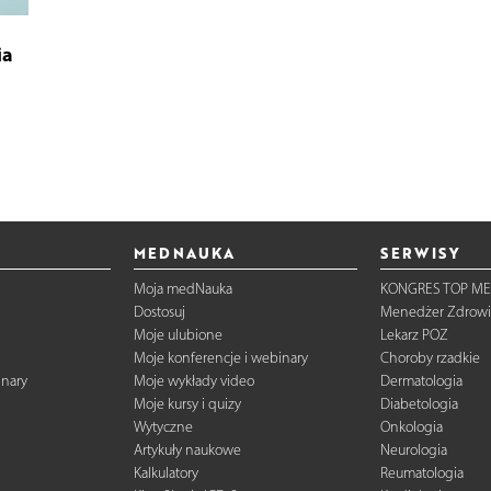
ia
MEDNAUKA
SERWISY
Moja medNauka
KONGRES TOP ME
Dostosuj
Menedżer Zdrowi
Moje ulubione
Lekarz POZ
Moje konferencje i webinary
Choroby rzadkie
inary
Moje wykłady video
Dermatologia
Moje kursy i quizy
Diabetologia
Wytyczne
Onkologia
Artykuły naukowe
Neurologia
Kalkulatory
Reumatologia