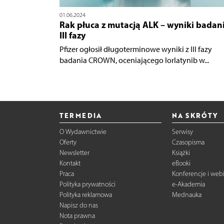
01.06.2024
Rak płuca z mutacją ALK – wyniki badan
III fazy
Pfizer ogłosił długoterminowe wyniki z III fazy
badania CROWN, oceniającego lorlatynib w...
TERMEDIA
NA SKRÓTY
O Wydawnictwie
Serwisy
Oferty
Czasopisma
Newsletter
Książki
Kontakt
eBooki
Praca
Konferencje i web
Polityka prywatności
e-Akademia
Polityka reklamowa
Mednauka
Napisz do nas
Nota prawna