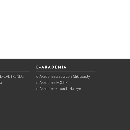
E-AKADEMIA
DICAL TRENDS
e-Akademia Zaburzeń Mikrobioty
a
e-Akademia POChP
e-Akademia Chorób Naczyń