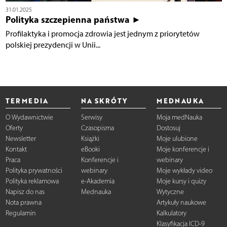
31.01.2025
Polityka szczepienna państwa ►
Profilaktyka i promocja zdrowia jest jednym z priorytetów
polskiej prezydencji w Unii...
TERMEDIA
NA SKRÓTY
MEDNAUKA
O Wydawnictwie
Serwisy
Moja medNauka
Oferty
Czasopisma
Dostosuj
Newsletter
Książki
Moje ulubione
Kontakt
eBooki
Moje konferencje i
Praca
Konferencje i
webinary
Polityka prywatności
webinary
Moje wykłady video
Polityka reklamowa
e-Akademia
Moje kursy i quizy
Napisz do nas
Mednauka
Wytyczne
Nota prawna
Artykuły naukowe
Regulamin
Kalkulatory
Klasyfikacja ICD-9