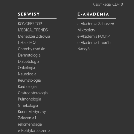
Klasyfikacja ICD-10
SERWISY
E-AKADEMIA
KONGRES TOP
e-Akademia Zaburzeń
MEDICAL TRENDS
Mikrobioty
Menedżer Zdrowia
e-Akademia POChP
Lekarz POZ
e-Akademia Chorób
Choroby rzadkie
Naczyń
Dermatologia
Diabetologia
Onkologia
Neurologia
Reumatologia
Kardiologia
Gastroenterologia
Pulmonologia
Ginekologia
Kurier Medyczny
Zalecenia i
rekomendacje
e-Praktyka Leczenia