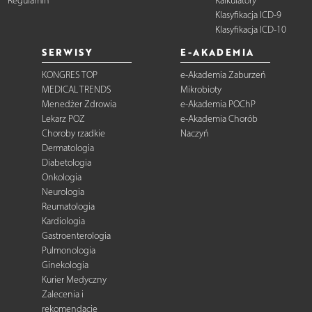
Regulamin
Kalkulatory
Klasyfikacja ICD-9
Klasyfikacja ICD-10
SERWISY
E-AKADEMIA
KONGRES TOP
e-Akademia Zaburzeń
MEDICAL TRENDS
Mikrobioty
Menedżer Zdrowia
e-Akademia POChP
Lekarz POZ
e-Akademia Chorób
Choroby rzadkie
Naczyń
Dermatologia
Diabetologia
Onkologia
Neurologia
Reumatologia
Kardiologia
Gastroenterologia
Pulmonologia
Ginekologia
Kurier Medyczny
Zalecenia i
rekomendacje