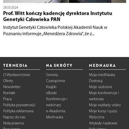
28.03.2024
Prof. Witt kończy kadencję dyrektora Instytutu
Genetyki Człowieka PAN
Instytut Genetyki Człowieka Polskiej Akademii Nauk w
Poznaniu informuje „Menedżera Zdrowia”, że z...
TERMEDIA
NA SKRÓTY
MEDNAUKA
O Wydawnictwie
Serwisy
Moja medNauka
Oferty
Czasopisma
Dostosuj
Newsletter
Książki
Moje ulubione
Kontakt
eBooki
Moje konferencje i
Praca
Konferencje i
webinary
Polityka prywatności
webinary
Moje wykłady video
Polityka reklamowa
e-Akademia
Moje kursy i quizy
Napisz do nas
Mednauka
Wytyczne
Nota prawna
Artykuły naukowe