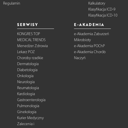
Regulamin
Kalkulatory
Klasyfikacja ICD-9
Klasyfikacja ICD-10
SERWISY
E-AKADEMIA
KONGRES TOP
e-Akademia Zaburzeń
MEDICAL TRENDS
Mikrobioty
Menedżer Zdrowia
e-Akademia POChP
Lekarz POZ
e-Akademia Chorób
Choroby rzadkie
Naczyń
Dermatologia
Diabetologia
Onkologia
Neurologia
Reumatologia
Kardiologia
Gastroenterologia
Pulmonologia
Ginekologia
Kurier Medyczny
Zalecenia i