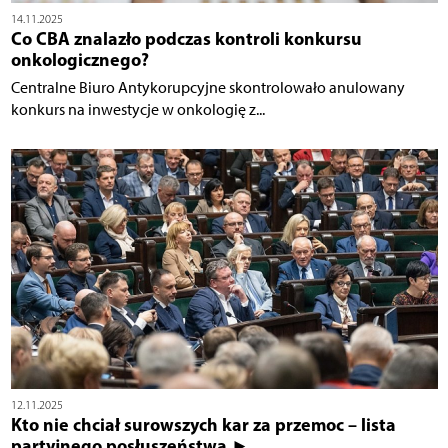
14.11.2025
Co CBA znalazło podczas kontroli konkursu
onkologicznego?
Centralne Biuro Antykorupcyjne skontrolowało anulowany
konkurs na inwestycje w onkologię z...
12.11.2025
Kto nie chciał surowszych kar za przemoc – lista
partyjnego posłuszeństwa ►