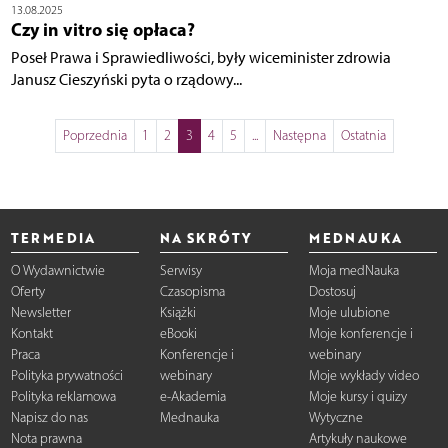
13.08.2025
Czy in vitro się opłaca?
Poseł Prawa i Sprawiedliwości, były wiceminister zdrowia
Janusz Cieszyński pyta o rządowy...
Poprzednia
1
2
3
4
5
...
Następna
Ostatnia
TERMEDIA
NA SKRÓTY
MEDNAUKA
O Wydawnictwie
Serwisy
Moja medNauka
Oferty
Czasopisma
Dostosuj
Newsletter
Książki
Moje ulubione
Kontakt
eBooki
Moje konferencje i
Praca
Konferencje i
webinary
Polityka prywatności
webinary
Moje wykłady video
Polityka reklamowa
e-Akademia
Moje kursy i quizy
Napisz do nas
Mednauka
Wytyczne
Nota prawna
Artykuły naukowe