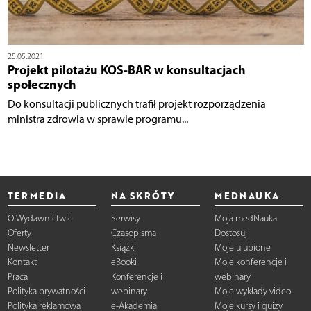
25.05.2021
Projekt pilotażu KOS-BAR w konsultacjach
społecznych
Do konsultacji publicznych trafił projekt rozporządzenia
ministra zdrowia w sprawie programu...
TERMEDIA
NA SKRÓTY
MEDNAUKA
O Wydawnictwie
Serwisy
Moja medNauka
Oferty
Czasopisma
Dostosuj
Newsletter
Książki
Moje ulubione
Kontakt
eBooki
Moje konferencje i
Praca
Konferencje i
webinary
Polityka prywatności
webinary
Moje wykłady video
Polityka reklamowa
e-Akademia
Moje kursy i quizy