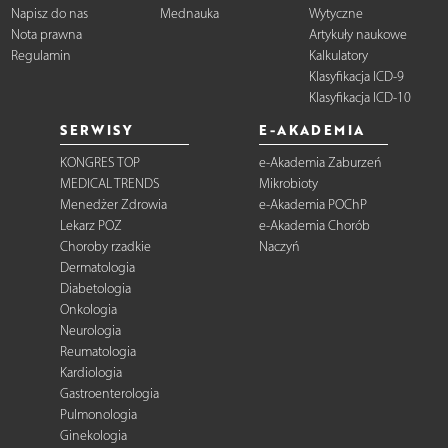
Napisz do nas
Mednauka
Wytyczne
Nota prawna
Artykuły naukowe
Regulamin
Kalkulatory
Klasyfikacja ICD-9
Klasyfikacja ICD-10
SERWISY
E-AKADEMIA
KONGRES TOP
e-Akademia Zaburzeń
MEDICAL TRENDS
Mikrobioty
Menedżer Zdrowia
e-Akademia POChP
Lekarz POZ
e-Akademia Chorób
Choroby rzadkie
Naczyń
Dermatologia
Diabetologia
Onkologia
Neurologia
Reumatologia
Kardiologia
Gastroenterologia
Pulmonologia
Ginekologia