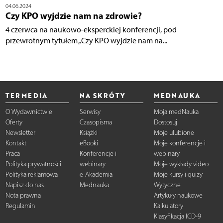
04.06.2024
Czy KPO wyjdzie nam na zdrowie?
4 czerwca na naukowo-eksperckiej konferencji, pod
przewrotnym tytułem „Czy KPO wyjdzie nam na...
TERMEDIA
NA SKRÓTY
MEDNAUKA
O Wydawnictwie
Serwisy
Moja medNauka
Oferty
Czasopisma
Dostosuj
Newsletter
Książki
Moje ulubione
Kontakt
eBooki
Moje konferencje i
Praca
Konferencje i
webinary
Polityka prywatności
webinary
Moje wykłady video
Polityka reklamowa
e-Akademia
Moje kursy i quizy
Napisz do nas
Mednauka
Wytyczne
Nota prawna
Artykuły naukowe
Regulamin
Kalkulatory
Klasyfikacja ICD-9