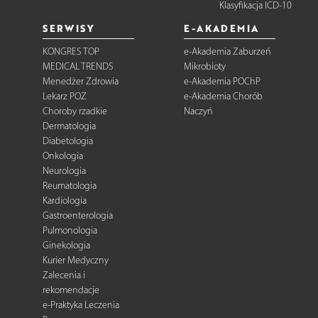
Klasyfikacja ICD-10
SERWISY
E-AKADEMIA
KONGRES TOP
e-Akademia Zaburzeń
MEDICAL TRENDS
Mikrobioty
Menedżer Zdrowia
e-Akademia POChP
Lekarz POZ
e-Akademia Chorób
Choroby rzadkie
Naczyń
Dermatologia
Diabetologia
Onkologia
Neurologia
Reumatologia
Kardiologia
Gastroenterologia
Pulmonologia
Ginekologia
Kurier Medyczny
Zalecenia i
rekomendacje
e-Praktyka Leczenia