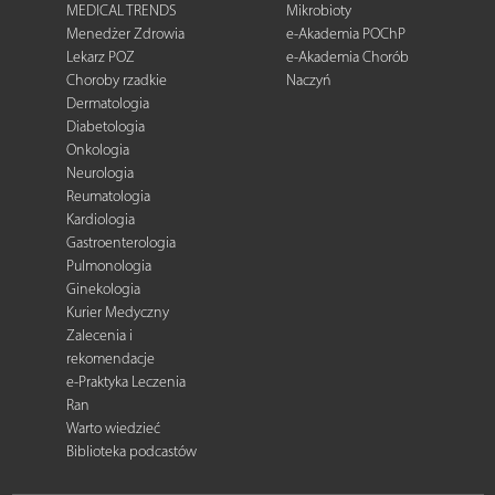
MEDICAL TRENDS
Mikrobioty
Menedżer Zdrowia
e-Akademia POChP
Lekarz POZ
e-Akademia Chorób
Choroby rzadkie
Naczyń
Dermatologia
Diabetologia
Onkologia
Neurologia
Reumatologia
Kardiologia
Gastroenterologia
Pulmonologia
Ginekologia
Kurier Medyczny
Zalecenia i
rekomendacje
e-Praktyka Leczenia
Ran
Warto wiedzieć
Biblioteka podcastów