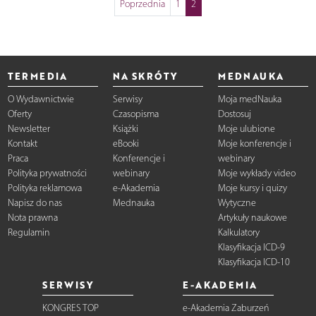
Poprzednia
1
2
TERMEDIA
NA SKRÓTY
MEDNAUKA
O Wydawnictwie
Serwisy
Moja medNauka
Oferty
Czasopisma
Dostosuj
Newsletter
Książki
Moje ulubione
Kontakt
eBooki
Moje konferencje i
Praca
Konferencje i
webinary
Polityka prywatności
webinary
Moje wykłady video
Polityka reklamowa
e-Akademia
Moje kursy i quizy
Napisz do nas
Mednauka
Wytyczne
Nota prawna
Artykuły naukowe
Regulamin
Kalkulatory
Klasyfikacja ICD-9
Klasyfikacja ICD-10
SERWISY
E-AKADEMIA
KONGRES TOP
e-Akademia Zaburzeń