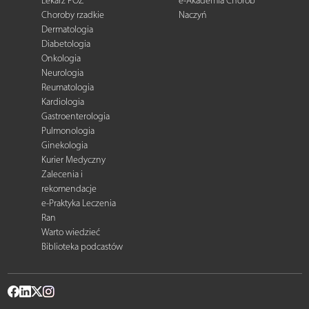
Lekarz POZ
e-Akademia Chorób
Choroby rzadkie
Naczyń
Dermatologia
Diabetologia
Onkologia
Neurologia
Reumatologia
Kardiologia
Gastroenterologia
Pulmonologia
Ginekologia
Kurier Medyczny
Zalecenia i
rekomendacje
e-Praktyka Leczenia
Ran
Warto wiedzieć
Biblioteka podcastów