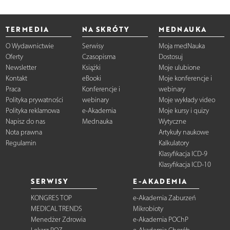
TERMEDIA
NA SKRÓTY
MEDNAUKA
O Wydawnictwie
Serwisy
Moja medNauka
Oferty
Czasopisma
Dostosuj
Newsletter
Książki
Moje ulubione
Kontakt
eBooki
Moje konferencje i
Praca
Konferencje i
webinary
Polityka prywatności
webinary
Moje wykłady video
Polityka reklamowa
e-Akademia
Moje kursy i quizy
Napisz do nas
Mednauka
Wytyczne
Nota prawna
Artykuły naukowe
Regulamin
Kalkulatory
Klasyfikacja ICD-9
Klasyfikacja ICD-10
SERWISY
E-AKADEMIA
KONGRES TOP
e-Akademia Zaburzeń
MEDICAL TRENDS
Mikrobioty
Menedżer Zdrowia
e-Akademia POChP