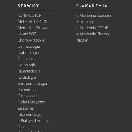
SERWISY
E-AKADEMIA
KONGRES TOP
e-Akademia Zaburzeń
MEDICAL TRENDS
Mikrobioty
Menedżer Zdrowia
e-Akademia POChP
Lekarz POZ
e-Akademia Chorób
Choroby rzadkie
Naczyń
Dermatologia
Diabetologia
Onkologia
Neurologia
Reumatologia
Kardiologia
Gastroenterologia
Pulmonologia
Ginekologia
Kurier Medyczny
Zalecenia i
rekomendacje
e-Praktyka Leczenia
Ran