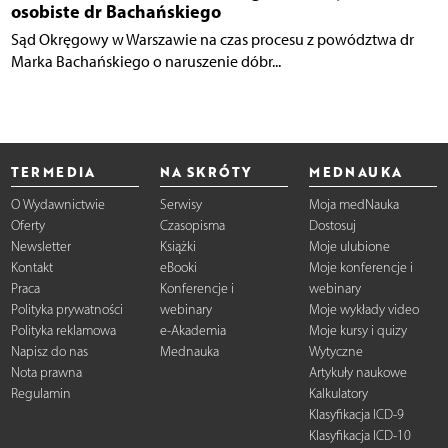
osobiste dr Bachańskiego
Sąd Okręgowy w Warszawie na czas procesu z powództwa dr
Marka Bachańskiego o naruszenie dóbr...
TERMEDIA
NA SKRÓTY
MEDNAUKA
O Wydawnictwie
Serwisy
Moja medNauka
Oferty
Czasopisma
Dostosuj
Newsletter
Książki
Moje ulubione
Kontakt
eBooki
Moje konferencje i
Praca
Konferencje i
webinary
Polityka prywatności
webinary
Moje wykłady video
Polityka reklamowa
e-Akademia
Moje kursy i quizy
Napisz do nas
Mednauka
Wytyczne
Nota prawna
Artykuły naukowe
Regulamin
Kalkulatory
Klasyfikacja ICD-9
Klasyfikacja ICD-10