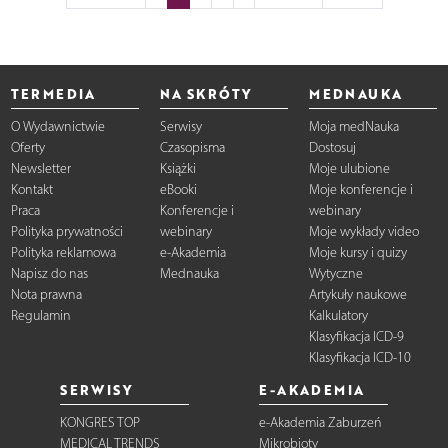
TERMEDIA
NA SKRÓTY
MEDNAUKA
O Wydawnictwie
Serwisy
Moja medNauka
Oferty
Czasopisma
Dostosuj
Newsletter
Książki
Moje ulubione
Kontakt
eBooki
Moje konferencje i
Praca
Konferencje i
webinary
Polityka prywatności
webinary
Moje wykłady video
Polityka reklamowa
e-Akademia
Moje kursy i quizy
Napisz do nas
Mednauka
Wytyczne
Nota prawna
Artykuły naukowe
Regulamin
Kalkulatory
Klasyfikacja ICD-9
Klasyfikacja ICD-10
SERWISY
E-AKADEMIA
KONGRES TOP
e-Akademia Zaburzeń
MEDICAL TRENDS
Mikrobioty