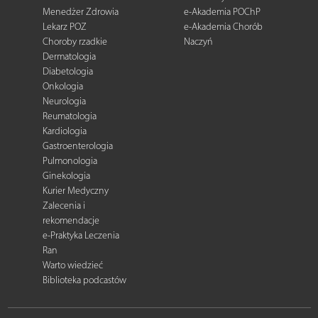
Menedżer Zdrowia
e-Akademia POChP
Lekarz POZ
e-Akademia Chorób
Choroby rzadkie
Naczyń
Dermatologia
Diabetologia
Onkologia
Neurologia
Reumatologia
Kardiologia
Gastroenterologia
Pulmonologia
Ginekologia
Kurier Medyczny
Zalecenia i
rekomendacje
e-Praktyka Leczenia
Ran
Warto wiedzieć
Biblioteka podcastów