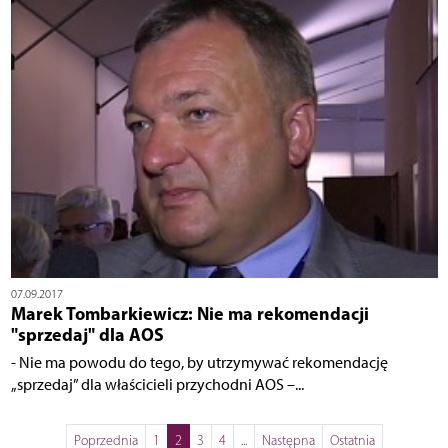
07.09.2017
Marek Tombarkiewicz: Nie ma rekomendacji
"sprzedaj" dla AOS
- Nie ma powodu do tego, by utrzymywać rekomendację
„sprzedaj” dla właścicieli przychodni AOS –...
Poprzednia
1
2
3
4
...
Następna
Ostatnia