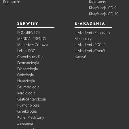
Regulamin
Kalkulatory
Klasyfikacja ICD-9
Klasyfikacja ICD-10
SERWISY
E-AKADEMIA
KONGRES TOP
e-Akademia Zaburzeń
MEDICAL TRENDS
Mikrobioty
Menedżer Zdrowia
e-Akademia POChP
Lekarz POZ
e-Akademia Chorób
Choroby rzadkie
Naczyń
Dermatologia
Diabetologia
Onkologia
Neurologia
Reumatologia
Kardiologia
Gastroenterologia
Pulmonologia
Ginekologia
Kurier Medyczny
Zalecenia i