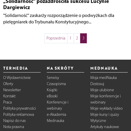
„Solidarność” pozazdrościła sukcesu Lucynie
Dargiewicz
"Solidarność" zaskarży rozporządzenie o podwyżkach dla
pielęgniarek do Trybunału Konstytucyjnego...
Poprzednia
1
2
3
TERMEDIA
NA SKRÓTY
MEDNAUKA
O Wydawnictwie
Serwisy
Moja medNauka
Oferty
Czasopisma
Dostosuj
Newsletter
Książki
Moje ulubione
Kontakt
eBooki
Moje konferencje i
Praca
Konferencje i
webinary
Polityka prywatności
webinary
Moje wykłady video
Polityka reklamowa
e-Akademia
Moje kursy i quizy
Napisz do nas
Mednauka
Wytyczne
Nota prawna
Artykuły naukowe