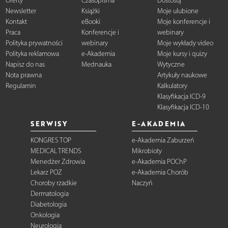
Oferty
Czasopisma
Dostosuj
Newsletter
Książki
Moje ulubione
Kontakt
eBooki
Moje konferencje i
Praca
Konferencje i
webinary
Polityka prywatności
webinary
Moje wykłady video
Polityka reklamowa
e-Akademia
Moje kursy i quizy
Napisz do nas
Mednauka
Wytyczne
Nota prawna
Artykuły naukowe
Regulamin
Kalkulatory
Klasyfikacja ICD-9
Klasyfikacja ICD-10
SERWISY
E-AKADEMIA
KONGRES TOP
e-Akademia Zaburzeń
MEDICAL TRENDS
Mikrobioty
Menedżer Zdrowia
e-Akademia POChP
Lekarz POZ
e-Akademia Chorób
Choroby rzadkie
Naczyń
Dermatologia
Diabetologia
Onkologia
Neurologia