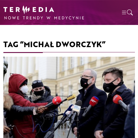
TAG “MICHAŁ DWORCZYK”