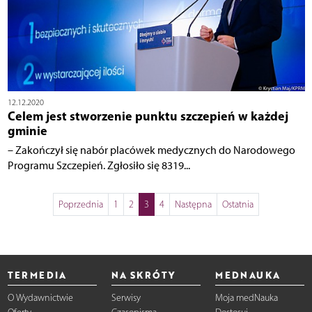
12.12.2020
Celem jest stworzenie punktu szczepień w każdej
gminie
– Zakończył się nabór placówek medycznych do Narodowego
Programu Szczepień. Zgłosiło się 8319...
Poprzednia
1
2
3
4
Następna
Ostatnia
TERMEDIA
NA SKRÓTY
MEDNAUKA
O Wydawnictwie
Serwisy
Moja medNauka