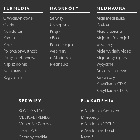
TERMEDIA
NA SKRÓTY
MEDNAUKA
O Wydawnictwie
Serwisy
Moja medNauka
Oferty
Czasopisma
Dostosuj
Newsletter
Książki
Moje ulubione
Kontakt
eBooki
Moje konferencje i
Praca
Konferencje i
webinary
Polityka prywatności
webinary
Moje wykłady video
Polityka reklamowa
e-Akademia
Moje kursy i quizy
Napisz do nas
Mednauka
Wytyczne
Nota prawna
Artykuły naukowe
Regulamin
Kalkulatory
Klasyfikacja ICD-9
Klasyfikacja ICD-10
SERWISY
E-AKADEMIA
KONGRES TOP
e-Akademia Zaburzeń
MEDICAL TRENDS
Mikrobioty
Menedżer Zdrowia
e-Akademia POChP
Lekarz POZ
e-Akademia Chorób
Choroby rzadkie
Naczyń