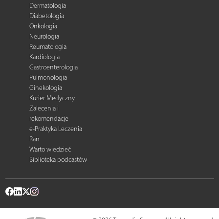
Dermatologia
Diabetologia
Onkologia
Neurologia
Reumatologia
Kardiologia
Gastroenterologia
Pulmonologia
Ginekologia
Kurier Medyczny
Zalecenia i
rekomendacje
e-Praktyka Leczenia
Ran
Warto wiedzieć
Biblioteka podcastów