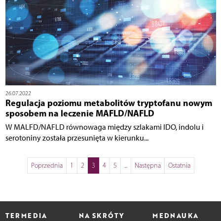
26.07.2022
Regulacja poziomu metabolitów tryptofanu nowym
sposobem na leczenie MAFLD/NAFLD
W MALFD/NAFLD równowaga między szlakami IDO, indolu i
serotoniny została przesunięta w kierunku...
Poprzednia
1
2
3
4
5
...
Następna
Ostatnia
TERMEDIA
NA SKRÓTY
MEDNAUKA