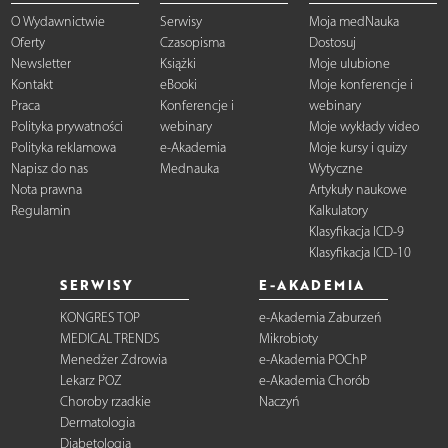
O Wydawnictwie
Serwisy
Moja medNauka
Oferty
Czasopisma
Dostosuj
Newsletter
Książki
Moje ulubione
Kontakt
eBooki
Moje konferencje i
Praca
Konferencje i
webinary
Polityka prywatności
webinary
Moje wykłady video
Polityka reklamowa
e-Akademia
Moje kursy i quizy
Napisz do nas
Mednauka
Wytyczne
Nota prawna
Artykuły naukowe
Regulamin
Kalkulatory
Klasyfikacja ICD-9
Klasyfikacja ICD-10
SERWISY
E-AKADEMIA
KONGRES TOP
e-Akademia Zaburzeń
MEDICAL TRENDS
Mikrobioty
Menedżer Zdrowia
e-Akademia POChP
Lekarz POZ
e-Akademia Chorób
Choroby rzadkie
Naczyń
Dermatologia
Diabetologia