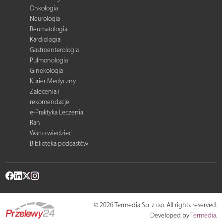
Onkologia
Neurologia
Reumatologia
Kardiologia
Gastroenterologia
Pulmonologia
Ginekologia
Kurier Medyczny
Zalecenia i
rekomendacje
e-Praktyka Leczenia
Ran
Warto wiedzieć
Biblioteka podcastów
© 2026 Termedia Sp. z o.o. All rights reserved.
Developed by
Termedia
.