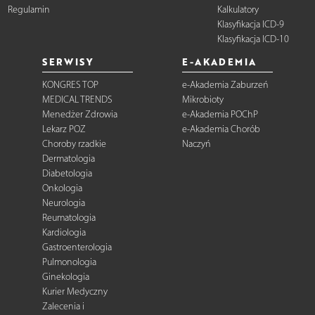
Regulamin
Kalkulatory
Klasyfikacja ICD-9
Klasyfikacja ICD-10
SERWISY
E-AKADEMIA
KONGRES TOP
e-Akademia Zaburzeń
MEDICAL TRENDS
Mikrobioty
Menedżer Zdrowia
e-Akademia POChP
Lekarz POZ
e-Akademia Chorób
Choroby rzadkie
Naczyń
Dermatologia
Diabetologia
Onkologia
Neurologia
Reumatologia
Kardiologia
Gastroenterologia
Pulmonologia
Ginekologia
Kurier Medyczny
Zalecenia i