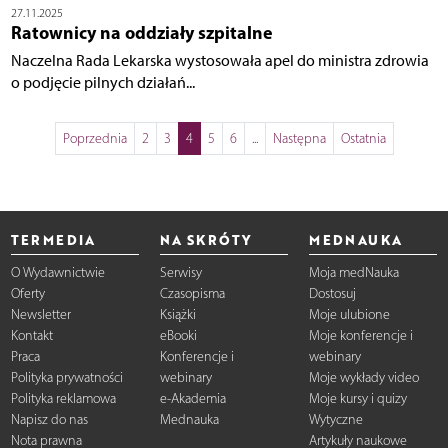
27.11.2025
Ratownicy na oddziały szpitalne
Naczelna Rada Lekarska wystosowała apel do ministra zdrowia
o podjęcie pilnych działań...
Poprzednia
2
3
4
5
6
...
Następna
Ostatnia
TERMEDIA
NA SKRÓTY
MEDNAUKA
O Wydawnictwie
Serwisy
Moja medNauka
Oferty
Czasopisma
Dostosuj
Newsletter
Książki
Moje ulubione
Kontakt
eBooki
Moje konferencje i
Praca
Konferencje i
webinary
Polityka prywatności
webinary
Moje wykłady video
Polityka reklamowa
e-Akademia
Moje kursy i quizy
Napisz do nas
Mednauka
Wytyczne
Nota prawna
Artykuły naukowe