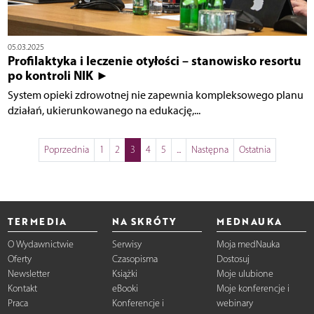
05.03.2025
Profilaktyka i leczenie otyłości – stanowisko resortu
po kontroli NIK ►
System opieki zdrowotnej nie zapewnia kompleksowego planu
działań, ukierunkowanego na edukację,...
Poprzednia
1
2
3
4
5
...
Następna
Ostatnia
TERMEDIA
NA SKRÓTY
MEDNAUKA
O Wydawnictwie
Serwisy
Moja medNauka
Oferty
Czasopisma
Dostosuj
Newsletter
Książki
Moje ulubione
Kontakt
eBooki
Moje konferencje i
Praca
Konferencje i
webinary