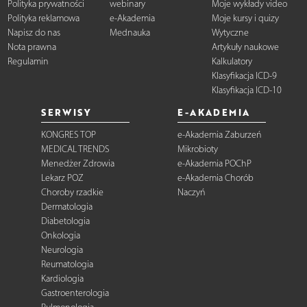
Polityka prywatności
webinary
Moje wykłady video
Polityka reklamowa
e-Akademia
Moje kursy i quizy
Napisz do nas
Mednauka
Wytyczne
Nota prawna
Artykuły naukowe
Regulamin
Kalkulatory
Klasyfikacja ICD-9
Klasyfikacja ICD-10
SERWISY
E-AKADEMIA
KONGRES TOP
e-Akademia Zaburzeń
MEDICAL TRENDS
Mikrobioty
Menedżer Zdrowia
e-Akademia POChP
Lekarz POZ
e-Akademia Chorób
Choroby rzadkie
Naczyń
Dermatologia
Diabetologia
Onkologia
Neurologia
Reumatologia
Kardiologia
Gastroenterologia