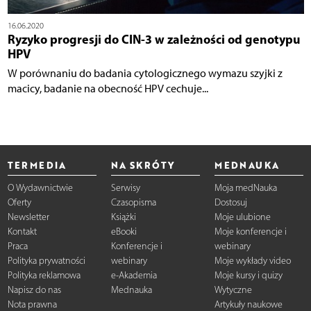
16.06.2020
Ryzyko progresji do CIN-3 w zależności od genotypu
HPV
W porównaniu do badania cytologicznego wymazu szyjki z
macicy, badanie na obecność HPV cechuje...
TERMEDIA
NA SKRÓTY
MEDNAUKA
O Wydawnictwie
Serwisy
Moja medNauka
Oferty
Czasopisma
Dostosuj
Newsletter
Książki
Moje ulubione
Kontakt
eBooki
Moje konferencje i
Praca
Konferencje i
webinary
Polityka prywatności
webinary
Moje wykłady video
Polityka reklamowa
e-Akademia
Moje kursy i quizy
Napisz do nas
Mednauka
Wytyczne
Nota prawna
Artykuły naukowe