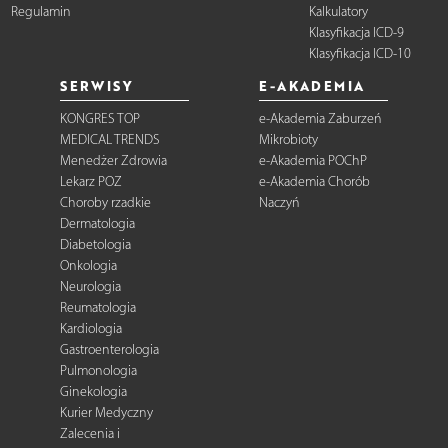
Regulamin
Kalkulatory
Klasyfikacja ICD-9
Klasyfikacja ICD-10
SERWISY
E-AKADEMIA
KONGRES TOP
e-Akademia Zaburzeń
MEDICAL TRENDS
Mikrobioty
Menedżer Zdrowia
e-Akademia POChP
Lekarz POZ
e-Akademia Chorób
Choroby rzadkie
Naczyń
Dermatologia
Diabetologia
Onkologia
Neurologia
Reumatologia
Kardiologia
Gastroenterologia
Pulmonologia
Ginekologia
Kurier Medyczny
Zalecenia i