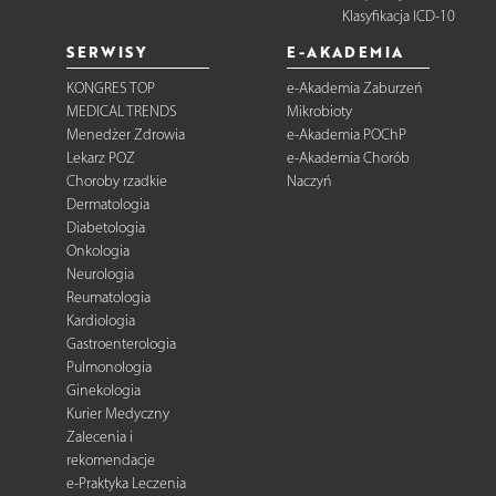
Klasyfikacja ICD-10
SERWISY
E-AKADEMIA
KONGRES TOP
e-Akademia Zaburzeń
MEDICAL TRENDS
Mikrobioty
Menedżer Zdrowia
e-Akademia POChP
Lekarz POZ
e-Akademia Chorób
Choroby rzadkie
Naczyń
Dermatologia
Diabetologia
Onkologia
Neurologia
Reumatologia
Kardiologia
Gastroenterologia
Pulmonologia
Ginekologia
Kurier Medyczny
Zalecenia i
rekomendacje
e-Praktyka Leczenia