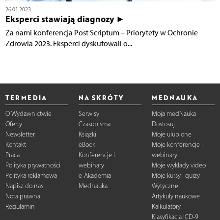
26.01.2023
Eksperci stawiają diagnozy ►
Za nami konferencja Post Scriptum – Priorytety w Ochronie
Zdrowia 2023. Eksperci dyskutowali o...
TERMEDIA
NA SKRÓTY
MEDNAUKA
O Wydawnictwie
Serwisy
Moja medNauka
Oferty
Czasopisma
Dostosuj
Newsletter
Książki
Moje ulubione
Kontakt
eBooki
Moje konferencje i
Praca
Konferencje i
webinary
Polityka prywatności
webinary
Moje wykłady video
Polityka reklamowa
e-Akademia
Moje kursy i quizy
Napisz do nas
Mednauka
Wytyczne
Nota prawna
Artykuły naukowe
Regulamin
Kalkulatory
Klasyfikacja ICD-9