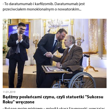
- To daratumumab i karfilzomib. Daratumumab jest
przeciwciałem monoklonalnym o nowatorskim...
11.01.2019
Bądźmy posłańcami czynu, czyli statuetki "Sukcesu
Roku" wręczone
- Był pan moim mistrzem – mówił Łukasz Szumowski, wręczając