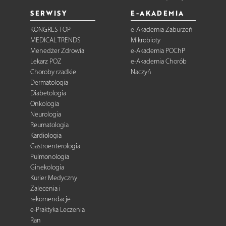
SERWISY
E-AKADEMIA
KONGRES TOP
e-Akademia Zaburzeń
MEDICAL TRENDS
Mikrobioty
Menedżer Zdrowia
e-Akademia POChP
Lekarz POZ
e-Akademia Chorób
Choroby rzadkie
Naczyń
Dermatologia
Diabetologia
Onkologia
Neurologia
Reumatologia
Kardiologia
Gastroenterologia
Pulmonologia
Ginekologia
Kurier Medyczny
Zalecenia i
rekomendacje
e-Praktyka Leczenia
Ran