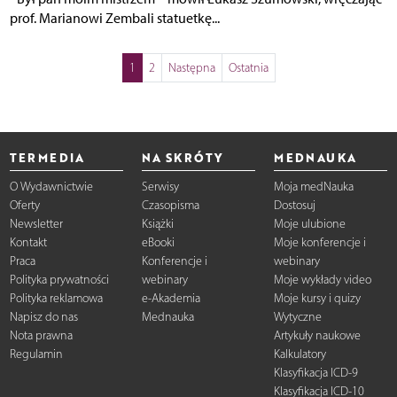
prof. Marianowi Zembali statuetkę...
1
2
Następna
Ostatnia
TERMEDIA
NA SKRÓTY
MEDNAUKA
O Wydawnictwie
Serwisy
Moja medNauka
Oferty
Czasopisma
Dostosuj
Newsletter
Książki
Moje ulubione
Kontakt
eBooki
Moje konferencje i
Praca
Konferencje i
webinary
Polityka prywatności
webinary
Moje wykłady video
Polityka reklamowa
e-Akademia
Moje kursy i quizy
Napisz do nas
Mednauka
Wytyczne
Nota prawna
Artykuły naukowe
Regulamin
Kalkulatory
Klasyfikacja ICD-9
Klasyfikacja ICD-10