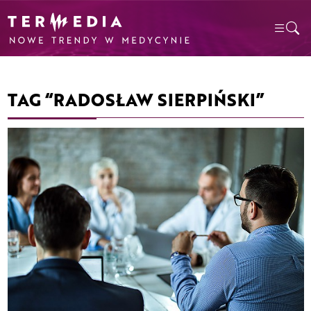
TAG “RADOSŁAW SIERPIŃSKI”