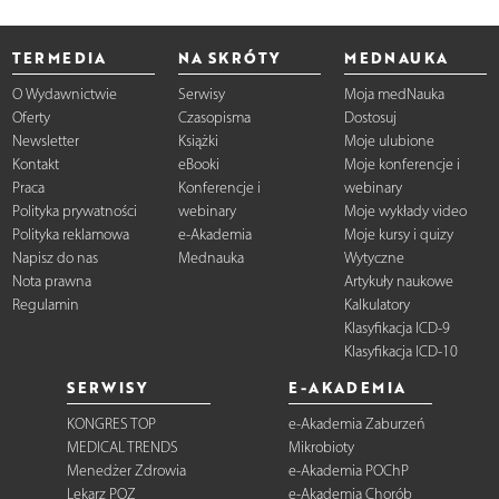
TERMEDIA
NA SKRÓTY
MEDNAUKA
O Wydawnictwie
Serwisy
Moja medNauka
Oferty
Czasopisma
Dostosuj
Newsletter
Książki
Moje ulubione
Kontakt
eBooki
Moje konferencje i
Praca
Konferencje i
webinary
Polityka prywatności
webinary
Moje wykłady video
Polityka reklamowa
e-Akademia
Moje kursy i quizy
Napisz do nas
Mednauka
Wytyczne
Nota prawna
Artykuły naukowe
Regulamin
Kalkulatory
Klasyfikacja ICD-9
Klasyfikacja ICD-10
SERWISY
E-AKADEMIA
KONGRES TOP
e-Akademia Zaburzeń
MEDICAL TRENDS
Mikrobioty
Menedżer Zdrowia
e-Akademia POChP
Lekarz POZ
e-Akademia Chorób