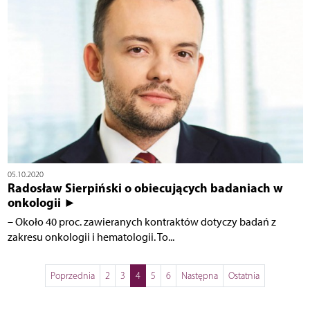
05.10.2020
Radosław Sierpiński o obiecujących badaniach w
onkologii ►
– Około 40 proc. zawieranych kontraktów dotyczy badań z
zakresu onkologii i hematologii. To...
Poprzednia
2
3
4
5
6
Następna
Ostatnia