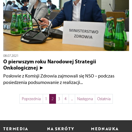
08.07.2021
O pierwszym roku Narodowej Strategii
Onkologicznej ►
Posłowie z Komisji Zdrowia zajmowali się NSO – podczas
posiedzenia podsumowanie z realizacji...
Poprzednia
1
2
3
4
...
Następna
Ostatnia
TERMEDIA
NA SKRÓTY
MEDNAUKA