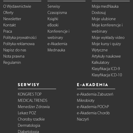
O Wydawnictwie
Serwisy
Moja medNauka
Oferty
Czasopisma
Dostosuj
Newsletter
Książki
Moje ulubione
Kontakt
eBooki
Moje konferencje i
Praca
Konferencje i
webinary
Polityka prywatności
webinary
Moje wykłady video
Polityka reklamowa
e-Akademia
Moje kursy i quizy
Napisz do nas
Mednauka
Wytyczne
Nota prawna
Artykuły naukowe
Regulamin
Kalkulatory
Klasyfikacja ICD-9
Klasyfikacja ICD-10
SERWISY
E-AKADEMIA
KONGRES TOP
e-Akademia Zaburzeń
MEDICAL TRENDS
Mikrobioty
Menedżer Zdrowia
e-Akademia POChP
Lekarz POZ
e-Akademia Chorób
Choroby rzadkie
Naczyń
Dermatologia
Diabetologia