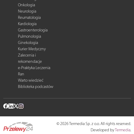
Onkologia
Neurologia
Reumatologia
Kardiologia
Gastroenterologia
Pulmonologia
Ginekologia
Kurier Medyczny
Zalecenia i
rekomendacje
e-Praktyka Leczenia
Ran
Warto wiedzieć
Biblioteka podcastów
© 2026 Termedia Sp. z o.o. All rights reserved.
Developed by
Termedia
.