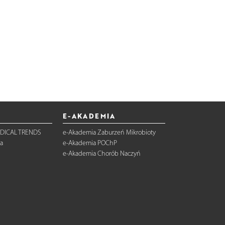
E-AKADEMIA
DICAL TRENDS
e-Akademia Zaburzeń Mikrobioty
a
e-Akademia POChP
e-Akademia Chorób Naczyń