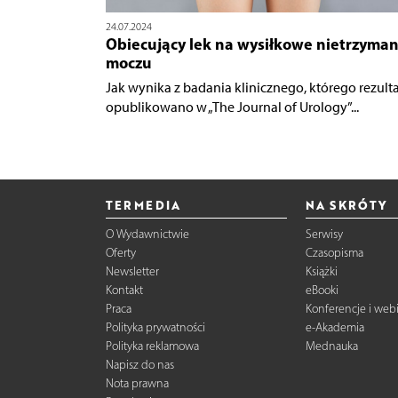
24.07.2024
Obiecujący lek na wysiłkowe nietrzyman
moczu
Jak wynika z badania klinicznego, którego rezult
opublikowano w „The Journal of Urology”...
TERMEDIA
NA SKRÓTY
O Wydawnictwie
Serwisy
Oferty
Czasopisma
Newsletter
Książki
Kontakt
eBooki
Praca
Konferencje i web
Polityka prywatności
e-Akademia
Polityka reklamowa
Mednauka
Napisz do nas
Nota prawna