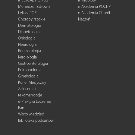
MEDICAL TRENDS
Mikrobioty
Menedżer Zdrowia
e-Akademia POChP
Lekarz POZ
e-Akademia Chorób
Choroby rzadkie
Naczyń
Dermatologia
Diabetologia
Onkologia
Neurologia
Reumatologia
Kardiologia
Gastroenterologia
Pulmonologia
Ginekologia
Kurier Medyczny
Zalecenia i
rekomendacje
e-Praktyka Leczenia
Ran
Warto wiedzieć
Biblioteka podcastów