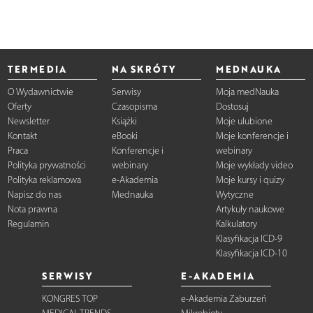
TERMEDIA
NA SKRÓTY
MEDNAUKA
O Wydawnictwie
Serwisy
Moja medNauka
Oferty
Czasopisma
Dostosuj
Newsletter
Książki
Moje ulubione
Kontakt
eBooki
Moje konferencje i
Praca
Konferencje i
webinary
Polityka prywatności
webinary
Moje wykłady video
Polityka reklamowa
e-Akademia
Moje kursy i quizy
Napisz do nas
Mednauka
Wytyczne
Nota prawna
Artykuły naukowe
Regulamin
Kalkulatory
Klasyfikacja ICD-9
Klasyfikacja ICD-10
SERWISY
E-AKADEMIA
KONGRES TOP
e-Akademia Zaburzeń