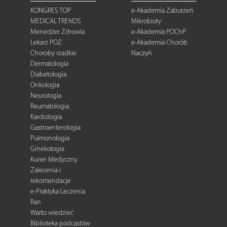
KONGRES TOP
e-Akademia Zaburzeń
MEDICAL TRENDS
Mikrobioty
Menedżer Zdrowia
e-Akademia POChP
Lekarz POZ
e-Akademia Chorób
Choroby rzadkie
Naczyń
Dermatologia
Diabetologia
Onkologia
Neurologia
Reumatologia
Kardiologia
Gastroenterologia
Pulmonologia
Ginekologia
Kurier Medyczny
Zalecenia i
rekomendacje
e-Praktyka Leczenia
Ran
Warto wiedzieć
Biblioteka podcastów