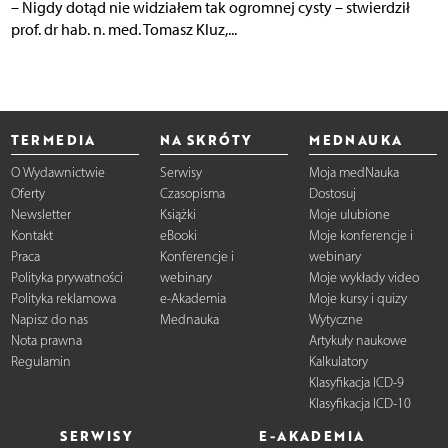
– Nigdy dotąd nie widziałem tak ogromnej cysty – stwierdził
prof. dr hab. n. med. Tomasz Kluz,...
TERMEDIA
NA SKRÓTY
MEDNAUKA
O Wydawnictwie
Serwisy
Moja medNauka
Oferty
Czasopisma
Dostosuj
Newsletter
Książki
Moje ulubione
Kontakt
eBooki
Moje konferencje i
Praca
Konferencje i
webinary
Polityka prywatności
webinary
Moje wykłady video
Polityka reklamowa
e-Akademia
Moje kursy i quizy
Napisz do nas
Mednauka
Wytyczne
Nota prawna
Artykuły naukowe
Regulamin
Kalkulatory
Klasyfikacja ICD-9
Klasyfikacja ICD-10
SERWISY
E-AKADEMIA