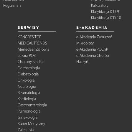
Regulamin
Kalkulatory
Klasyfikacja ICD-9
Klasyfikacja ICD-10
SERWISY
E-AKADEMIA
KONGRES TOP
e-Akademia Zaburzeń
MEDICAL TRENDS
Mikrobioty
Menedżer Zdrowia
e-Akademia POChP
Lekarz POZ
e-Akademia Chorób
Choroby rzadkie
Naczyń
Dermatologia
Diabetologia
Onkologia
Neurologia
Reumatologia
Kardiologia
Gastroenterologia
Pulmonologia
Ginekologia
Kurier Medyczny
Zalecenia i