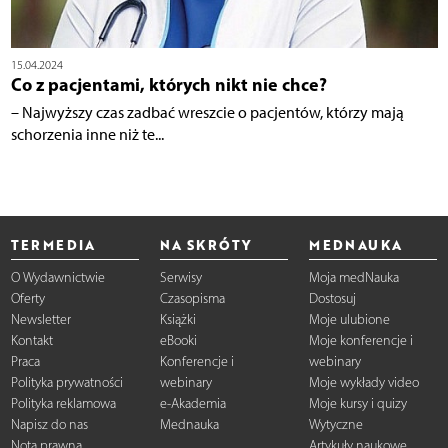
15.04.2024
Co z pacjentami, których nikt nie chce?
– Najwyższy czas zadbać wreszcie o pacjentów, którzy mają
schorzenia inne niż te...
TERMEDIA
NA SKRÓTY
MEDNAUKA
O Wydawnictwie
Serwisy
Moja medNauka
Oferty
Czasopisma
Dostosuj
Newsletter
Książki
Moje ulubione
Kontakt
eBooki
Moje konferencje i
Praca
Konferencje i
webinary
Polityka prywatności
webinary
Moje wykłady video
Polityka reklamowa
e-Akademia
Moje kursy i quizy
Napisz do nas
Mednauka
Wytyczne
Nota prawna
Artykuły naukowe